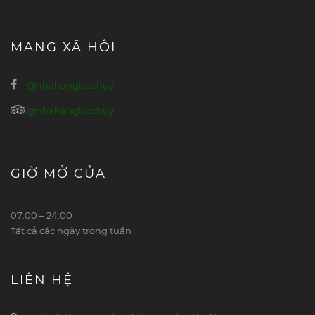
MẠNG XÃ HỘI
@nhahanglucthuy
@nhahanglucthuy
GIỜ MỞ CỬA
07:00 – 24:00
Tất cả các ngày trong tuần
LIÊN HỆ