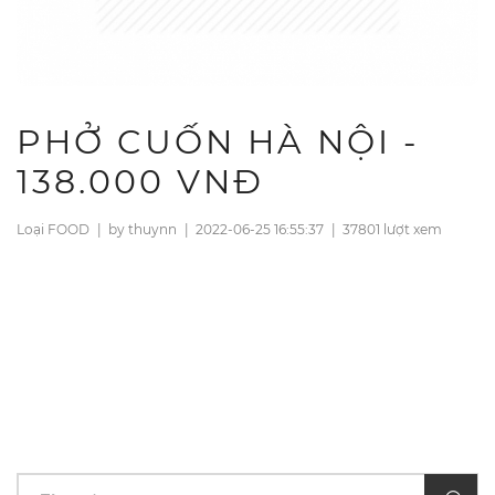
PHỞ CUỐN HÀ NỘI -
138.000 VNĐ
Loại FOOD
|
by thuynn
|
2022-06-25 16:55:37
|
37801 lượt xem