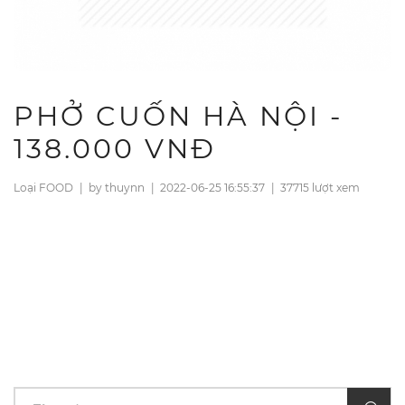
PHỞ CUỐN HÀ NỘI -
138.000 VNĐ
Loại FOOD
|
by thuynn
|
2022-06-25 16:55:37
|
37715 lượt xem