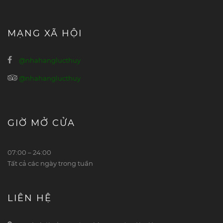
MẠNG XÃ HỘI
@nhahanglucthuy
@nhahanglucthuy
GIỜ MỞ CỬA
07:00 – 24:00
Tất cả các ngày trong tuần
LIÊN HỆ