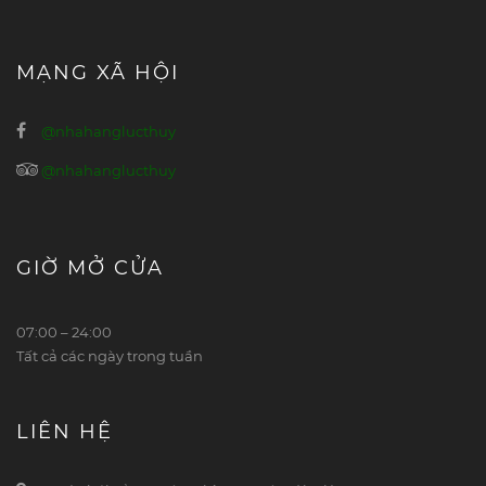
MẠNG XÃ HỘI
@nhahanglucthuy
@nhahanglucthuy
GIỜ MỞ CỬA
07:00 – 24:00
Tất cả các ngày trong tuần
LIÊN HỆ