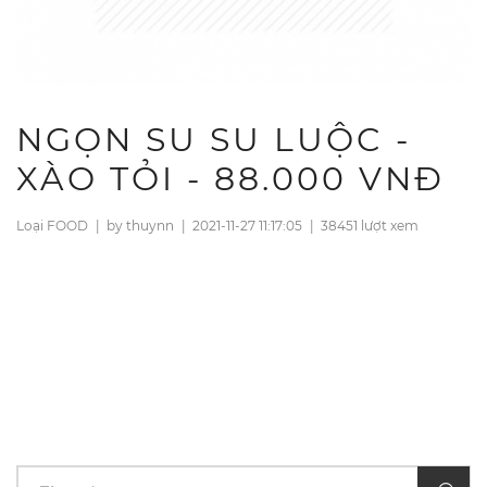
NGỌN SU SU LUỘC -
XÀO TỎI - 88.000 VNĐ
Loại FOOD
|
by thuynn
|
2021-11-27 11:17:05
|
38451 lượt xem