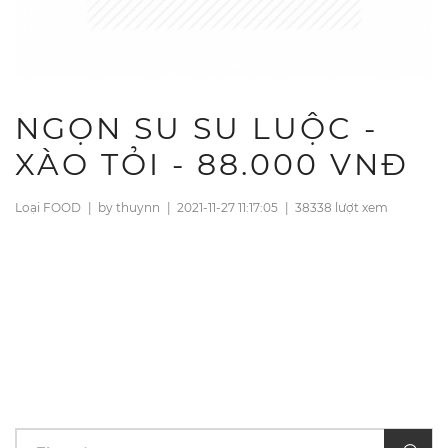
NGỌN SU SU LUỘC -
XÀO TỎI - 88.000 VNĐ
Loại FOOD
|
by thuynn
|
2021-11-27 11:17:05
|
38338 lượt xem