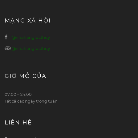
MẠNG XÃ HỘI
@nhahanglucthuy
@nhahanglucthuy
GIỜ MỞ CỬA
07:00 – 24:00
Tất cả các ngày trong tuần
LIÊN HỆ