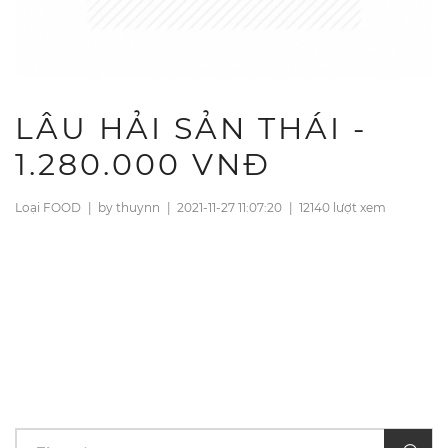
LÂU HẢI SẢN THÁI -
1.280.000 VNĐ
Loại FOOD
|
by thuynn
|
2021-11-27 11:07:20
|
12140 lượt xem