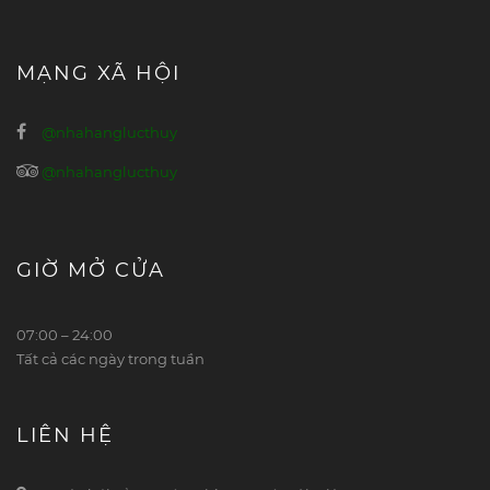
MẠNG XÃ HỘI
@nhahanglucthuy
@nhahanglucthuy
GIỜ MỞ CỬA
07:00 – 24:00
Tất cả các ngày trong tuần
LIÊN HỆ