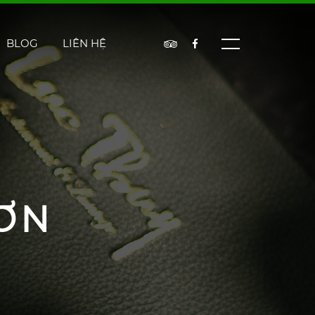
BLOG
LIÊN HỆ
ƠN