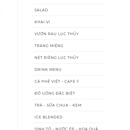
SALAD
KHAI VỊ
VƯỜN RAU LỤC THỦY
TRÁNG MIỆNG
NÉT RIÊNG LỤC THỦY
DRINK MENU
CÀ PHÊ VIỆT - CAFE Ý
ĐỒ UỐNG ĐẶC BIỆT
TRÀ - SỮA CHUA - KEM
ICE BLENDED
SINH TỐ - NƯỚC ÉP - HOA QUẢ