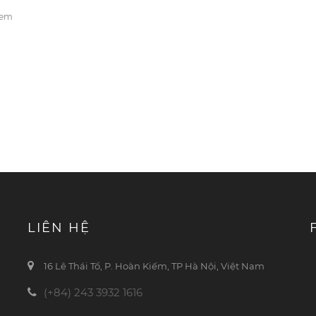
xem
LIÊN HỆ
16 Lê Thái Tổ, P. Hoàn Kiếm, TP Hà Nội, Việt Nam
(+84) 243 3932 1616