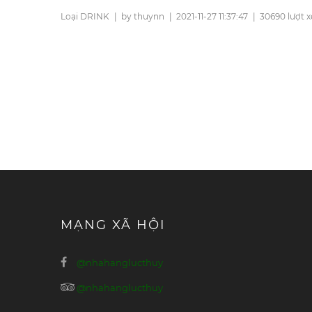
Loại DRINK
|
by thuynn
|
2021-11-27 11:37:47
|
30690 lượt 
MẠNG XÃ HỘI
@nhahanglucthuy
@nhahanglucthuy