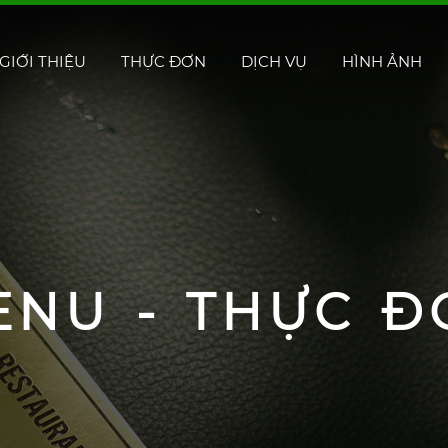
GIỚI THIỆU
THỰC ĐƠN
DỊCH VỤ
HÌNH ẢNH
ENU - THỰC Đ