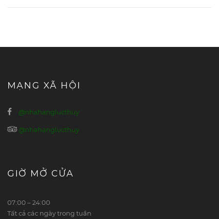
MẠNG XÃ HỘI
@nhahanglucthuy
@nhahanglucthuy
GIỜ MỞ CỬA
07:00 – 24:00
Tất cả các ngày trong tuần