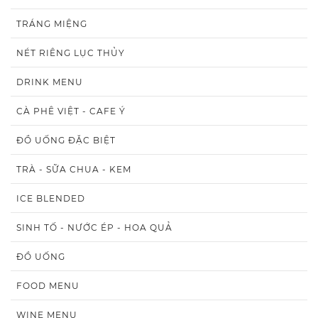
TRÁNG MIỆNG
NÉT RIÊNG LỤC THỦY
DRINK MENU
CÀ PHÊ VIỆT - CAFE Ý
ĐỒ UỐNG ĐẶC BIỆT
TRÀ - SỮA CHUA - KEM
ICE BLENDED
SINH TỐ - NƯỚC ÉP - HOA QUẢ
ĐỒ UỐNG
FOOD MENU
WINE MENU