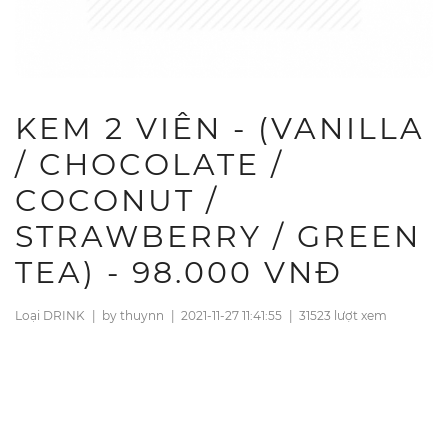
KEM 2 VIÊN - (VANILLA
/ CHOCOLATE /
COCONUT /
STRAWBERRY / GREEN
TEA) - 98.000 VNĐ
Loại DRINK
|
by thuynn
|
2021-11-27 11:41:55
|
31523 lượt xem