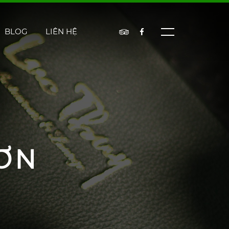
BLOG
LIÊN HỆ
ƠN