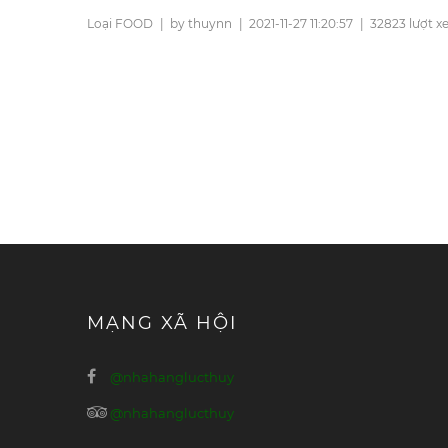
Loại FOOD
|
by thuynn
|
2021-11-27 11:20:57
|
32823 lượt 
MẠNG XÃ HỘI
@nhahanglucthuy
@nhahanglucthuy