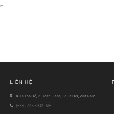
xem
LIÊN HỆ
16 Lê Thái Tổ, P. Hoàn Kiếm, TP Hà Nội, Việt Nam
(+84) 243 3932 1616