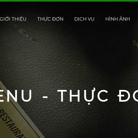
GIỚI THIỆU
THỰC ĐƠN
DỊCH VỤ
HÌNH ẢNH
ENU - THỰC Đ