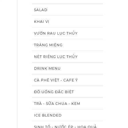
SALAD
KHAI VỊ
VƯỜN RAU LỤC THỦY
TRÁNG MIỆNG
NÉT RIÊNG LỤC THỦY
DRINK MENU
CÀ PHÊ VIỆT - CAFE Ý
ĐỒ UỐNG ĐẶC BIỆT
TRÀ - SỮA CHUA - KEM
ICE BLENDED
SINH TỐ - NƯỚC ÉP - HOA QUẢ