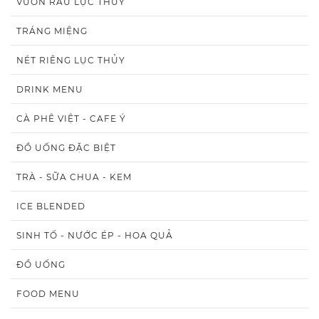
VƯỜN RAU LỤC THỦY
TRÁNG MIỆNG
NÉT RIÊNG LỤC THỦY
DRINK MENU
CÀ PHÊ VIỆT - CAFE Ý
ĐỒ UỐNG ĐẶC BIỆT
TRÀ - SỮA CHUA - KEM
ICE BLENDED
SINH TỐ - NƯỚC ÉP - HOA QUẢ
ĐỒ UỐNG
FOOD MENU