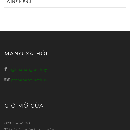
WINE MENU
MẠNG XÃ HỘI
@nhahanglucthuy
@nhahanglucthuy
GIỜ MỞ CỬA
07:00 – 24:00
Tất cả các ngày trong tuần