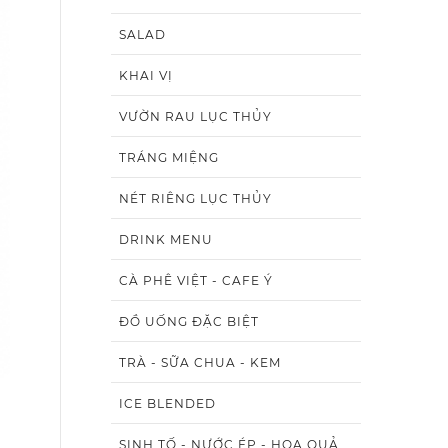
SALAD
KHAI VỊ
VƯỜN RAU LỤC THỦY
TRÁNG MIỆNG
NÉT RIÊNG LỤC THỦY
DRINK MENU
CÀ PHÊ VIỆT - CAFE Ý
ĐỒ UỐNG ĐẶC BIỆT
TRÀ - SỮA CHUA - KEM
ICE BLENDED
SINH TỐ - NƯỚC ÉP - HOA QUẢ