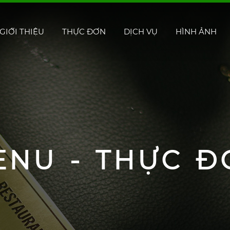
GIỚI THIỆU
THỰC ĐƠN
DỊCH VỤ
HÌNH ẢNH
ENU - THỰC Đ