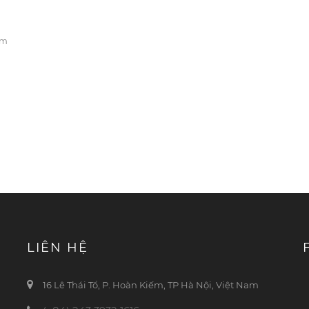
em
LIÊN HỆ
16 Lê Thái Tổ, P. Hoàn Kiếm, TP Hà Nội, Việt Nam