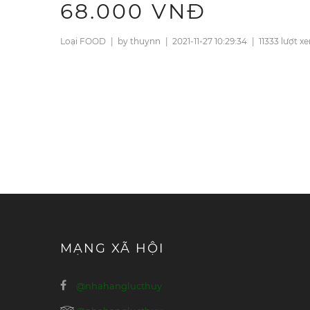
68.000 VNĐ
Loại FOOD
|
by thuynn
|
2021-11-27 10:29:34
|
11333 lượt x
MẠNG XÃ HỘI
@nhahanglucthuy