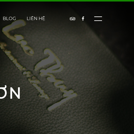
BLOG
LIÊN HỆ
ƠN