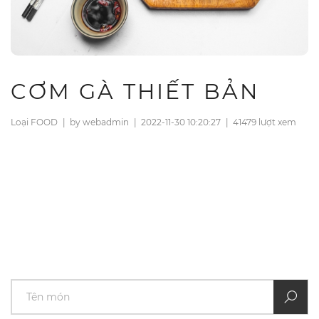
CƠM GÀ THIẾT BẢN
Loại FOOD
|
by webadmin
|
2022-11-30 10:20:27
|
41479 lượt xem