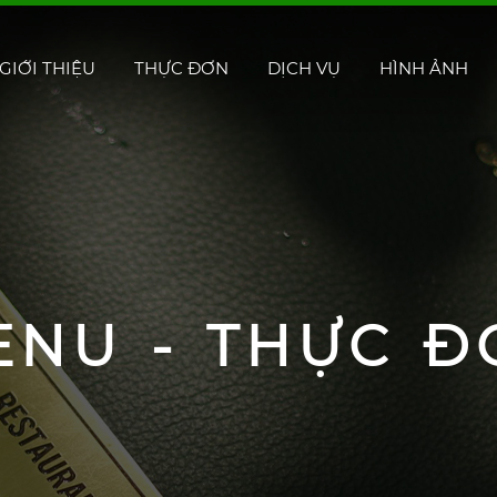
GIỚI THIỆU
THỰC ĐƠN
DỊCH VỤ
HÌNH ẢNH
ENU - THỰC Đ