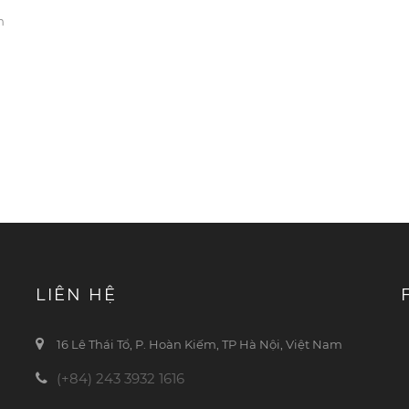
m
LIÊN HỆ
16 Lê Thái Tổ, P. Hoàn Kiếm, TP Hà Nội, Việt Nam
(+84) 243 3932 1616