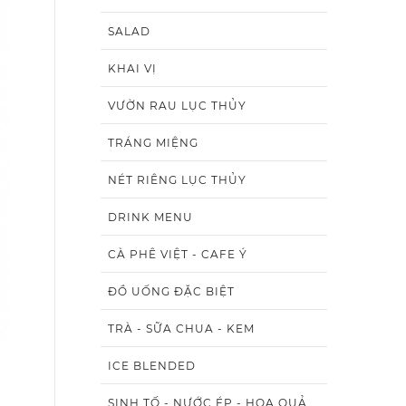
SALAD
KHAI VỊ
VƯỜN RAU LỤC THỦY
TRÁNG MIỆNG
NÉT RIÊNG LỤC THỦY
DRINK MENU
CÀ PHÊ VIỆT - CAFE Ý
ĐỒ UỐNG ĐẶC BIỆT
TRÀ - SỮA CHUA - KEM
ICE BLENDED
SINH TỐ - NƯỚC ÉP - HOA QUẢ