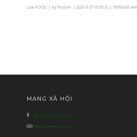
Loại FOOD
|
by thuynn
|
2021-11-27 10:37:12
|
11019 lượt xe
MẠNG XÃ HỘI
@nhahanglucthuy
@nhahanglucthuy