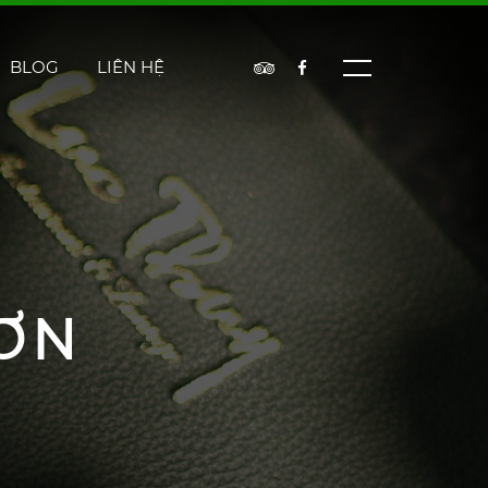
BLOG
LIÊN HỆ
ƠN