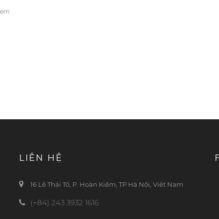
 xem
LIÊN HỆ
16 Lê Thái Tổ, P. Hoàn Kiếm, TP Hà Nội, Việt Nam
(+84) 243 3932 1616