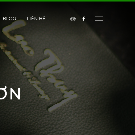
BLOG
LIÊN HỆ
ƠN