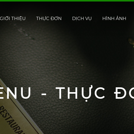
GIỚI THIỆU
THỰC ĐƠN
DỊCH VỤ
HÌNH ẢNH
ENU - THỰC Đ