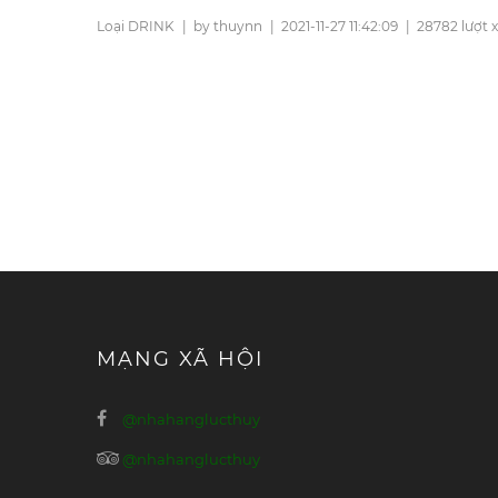
Loại DRINK
|
by thuynn
|
2021-11-27 11:42:09
|
28782 lượt
MẠNG XÃ HỘI
@nhahanglucthuy
@nhahanglucthuy