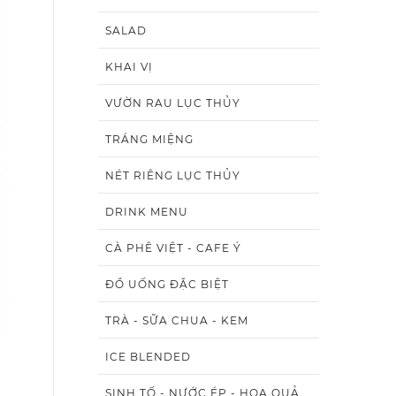
SALAD
KHAI VỊ
VƯỜN RAU LỤC THỦY
TRÁNG MIỆNG
NÉT RIÊNG LỤC THỦY
DRINK MENU
CÀ PHÊ VIỆT - CAFE Ý
ĐỒ UỐNG ĐẶC BIỆT
TRÀ - SỮA CHUA - KEM
ICE BLENDED
SINH TỐ - NƯỚC ÉP - HOA QUẢ