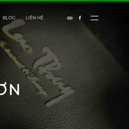
BLOG
LIÊN HỆ
ƠN