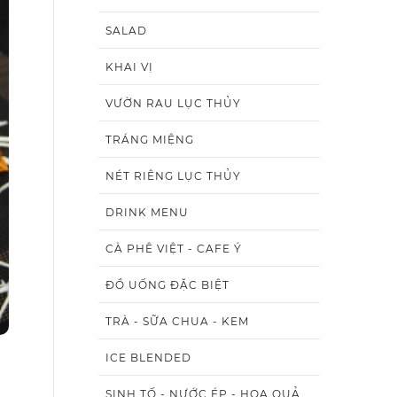
SALAD
KHAI VỊ
VƯỜN RAU LỤC THỦY
TRÁNG MIỆNG
NÉT RIÊNG LỤC THỦY
DRINK MENU
CÀ PHÊ VIỆT - CAFE Ý
ĐỒ UỐNG ĐẶC BIỆT
TRÀ - SỮA CHUA - KEM
ICE BLENDED
SINH TỐ - NƯỚC ÉP - HOA QUẢ