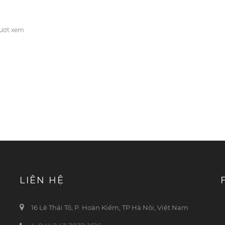
lượt xem
LIÊN HỆ
16 Lê Thái Tổ, P. Hoàn Kiếm, TP Hà Nội, Việt Nam