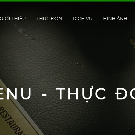
GIỚI THIỆU
THỰC ĐƠN
DỊCH VỤ
HÌNH ẢNH
ENU - THỰC Đ