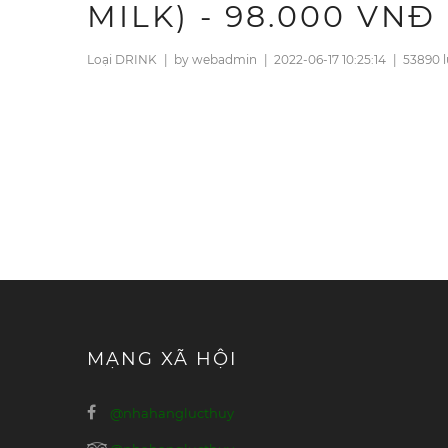
MILK) - 98.000 VNĐ
Loại DRINK
|
by webadmin
|
2022-06-17 10:25:14
|
53890 
MẠNG XÃ HỘI
@nhahanglucthuy