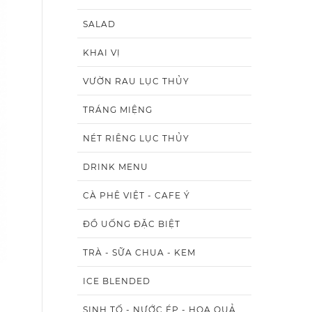
SALAD
KHAI VỊ
VƯỜN RAU LỤC THỦY
TRÁNG MIỆNG
NÉT RIÊNG LỤC THỦY
DRINK MENU
CÀ PHÊ VIỆT - CAFE Ý
ĐỒ UỐNG ĐẶC BIỆT
TRÀ - SỮA CHUA - KEM
ICE BLENDED
SINH TỐ - NƯỚC ÉP - HOA QUẢ