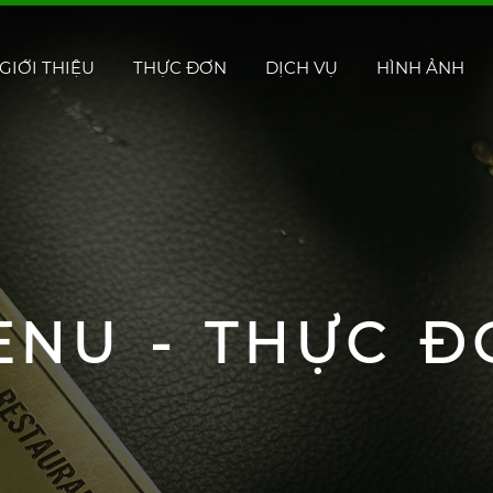
GIỚI THIỆU
THỰC ĐƠN
DỊCH VỤ
HÌNH ẢNH
ENU - THỰC Đ