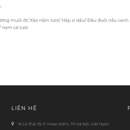
m
ướng muối ớt/ Xào nấm tươi/ Hấp xì dầu/ Đầu đuôi nấu canh
 nem cá tươi
LIÊN HỆ
16 Lê Thái Tổ, P. Hoàn Kiếm, TP Hà Nội, Việt Nam