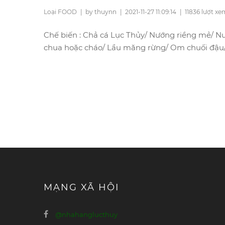
Loại FOOD
|
by thuynn
|
2021-11-27 11:09:14
|
11836 lượt xe
Chế biến : Chả cá Lục Thủy/ Nướng riềng mẻ/ N
chua hoặc cháo/ Lẩu măng rừng/ Om chuối đậu/
MẠNG XÃ HỘI
@nhahanglucthuy