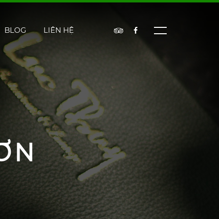
BLOG
LIÊN HỆ
ƠN