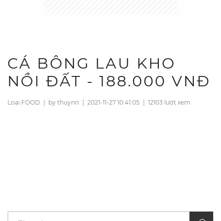
CÁ BÔNG LAU KHO
NỒI ĐẤT - 188.000 VNĐ
Loại FOOD
|
by thuynn
|
2021-11-27 10:41:05
|
12103 lượt xem