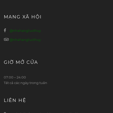
MẠNG XÃ HỘI
@nhahanglucthuy
@nhahanglucthuy
GIỜ MỞ CỬA
07:00 – 24:00
Tất cả các ngày trong tuần
LIÊN HỆ