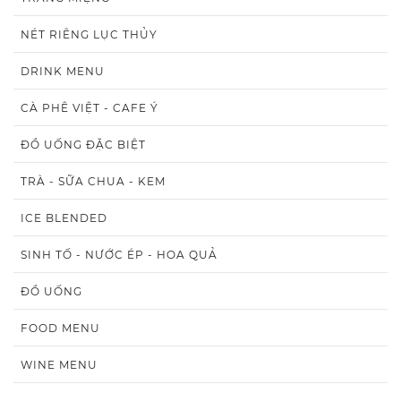
NÉT RIÊNG LỤC THỦY
DRINK MENU
CÀ PHÊ VIỆT - CAFE Ý
ĐỒ UỐNG ĐẶC BIỆT
TRÀ - SỮA CHUA - KEM
ICE BLENDED
SINH TỐ - NƯỚC ÉP - HOA QUẢ
ĐỒ UỐNG
FOOD MENU
WINE MENU