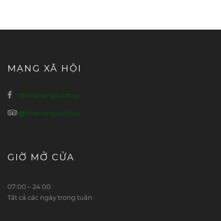
MẠNG XÃ HỘI
@nhahanglucthuy
@nhahanglucthuy
GIỜ MỞ CỬA
07:00 – 24:00
Tất cả các ngày trong tuần