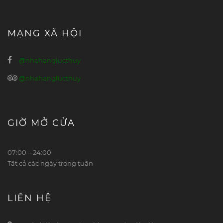
MẠNG XÃ HỘI
@nhahanglucthuy
@nhahanglucthuy
GIỜ MỞ CỬA
07:00 – 24:00
Tất cả các ngày trong tuần
LIÊN HỆ