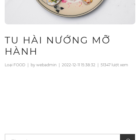
TU HÀI NƯỚNG MỠ
HÀNH
Loại FOOD
|
by webadmin
|
2022-12-11 15:38:32
|
51347 lượt xem