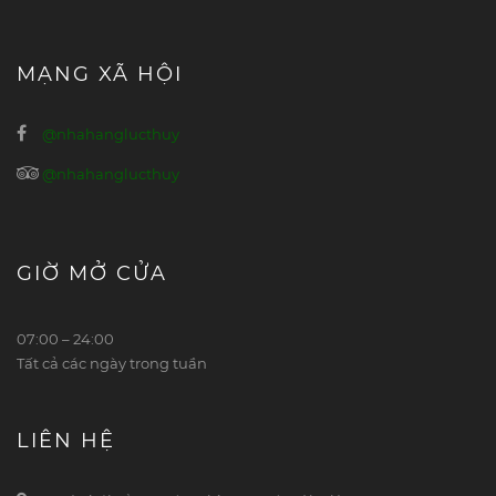
MẠNG XÃ HỘI
@nhahanglucthuy
@nhahanglucthuy
GIỜ MỞ CỬA
07:00 – 24:00
Tất cả các ngày trong tuần
LIÊN HỆ