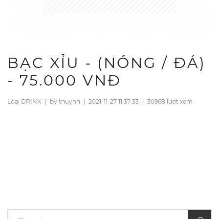
BẠC XỈU - (NÓNG / ĐÁ)
- 75.000 VNĐ
Loại DRINK
|
by thuynn
|
2021-11-27 11:37:33
|
30968 lượt xem