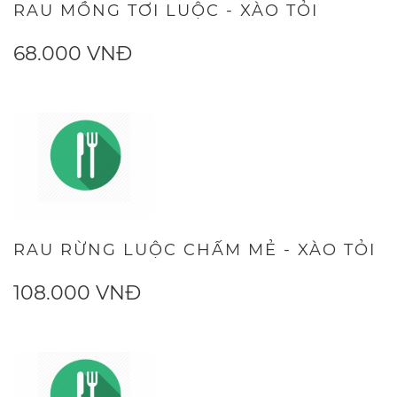
RAU MỒNG TƠI LUỘC - XÀO TỎI
68.000 VNĐ
RAU RỪNG LUỘC CHẤM MẺ - XÀO TỎI
108.000 VNĐ