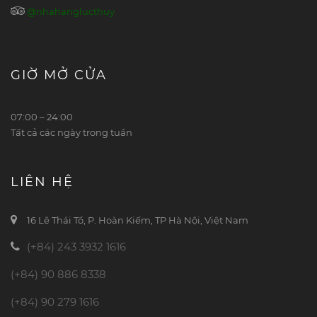
@nhahanglucthuy
GIỜ MỞ CỬA
07:00 – 24:00
Tất cả các ngày trong tuần
LIÊN HỆ
16 Lê Thái Tổ, P. Hoàn Kiếm, TP Hà Nội, Việt Nam
(+84) 243 3932 1616
(+84) 90 886 8338
(+84) 90 279 1616