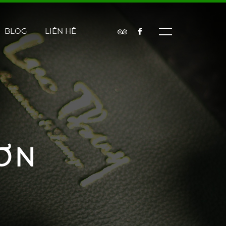
BLOG
LIÊN HỆ
ƠN