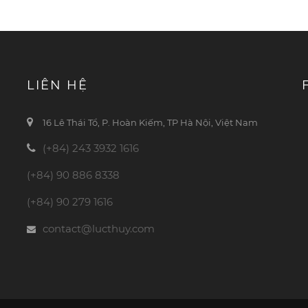
LIÊN HỆ
16 Lê Thái Tổ, P. Hoàn Kiếm, TP Hà Nội, Việt Nam
(+84) 243 3932 1616
(+84) 90 886 8338
(+84) 90 279 1616
contact@lucthuy.com