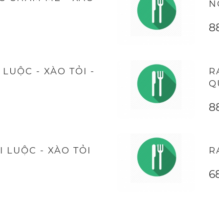
N
8
LUỘC - XÀO TỎI -
R
Q
8
 LUỘC - XÀO TỎI
R
6