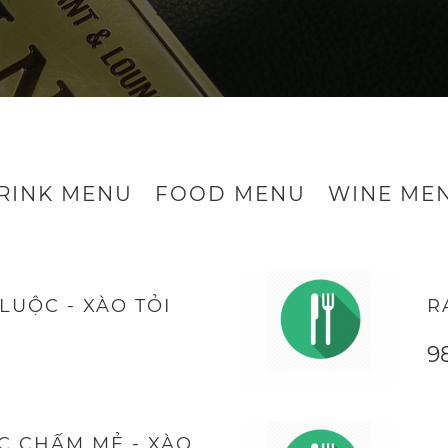
RINK MENU
FOOD MENU
WINE ME
LUỘC - XÀO TỎI
R
9
C CHẤM MẺ - XÀO