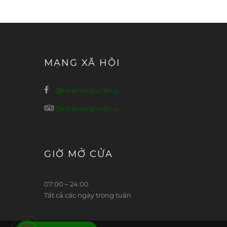
MẠNG XÃ HỘI
@nhahanglucthuy
@nhahanglucthuy
GIỜ MỞ CỬA
07:00 – 24:00
Tất cả các ngày trong tuần