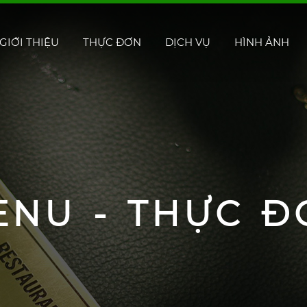
GIỚI THIỆU
THỰC ĐƠN
DỊCH VỤ
HÌNH ẢNH
ENU - THỰC Đ