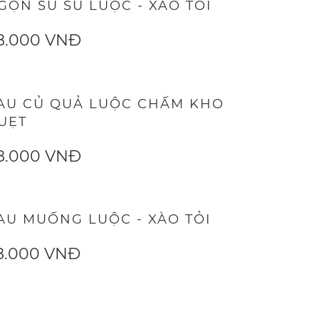
GỌN SU SU LUỘC - XÀO TỎI
8.000 VNĐ
AU CỦ QUẢ LUỘC CHẤM KHO
UẸT
8.000 VNĐ
AU MUỐNG LUỘC - XÀO TỎI
8.000 VNĐ