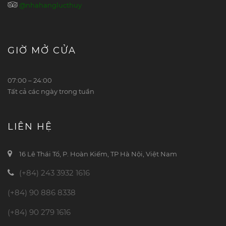
@nhahanglucthuy
GIỜ MỞ CỬA
07:00 – 24:00
Tất cả các ngày trong tuần
LIÊN HỆ
16 Lê Thái Tổ, P. Hoàn Kiếm, TP Hà Nội, Việt Nam
(+84) 243 3932 1616
(+84) 90 886 8338
(+84) 90 279 1616