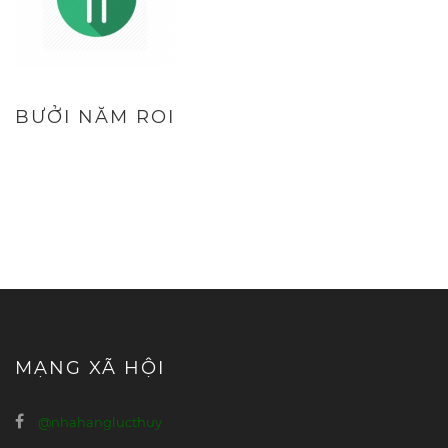
BƯỞI NĂM ROI
MẠNG XÃ HỘI
@nhahanglucthuy