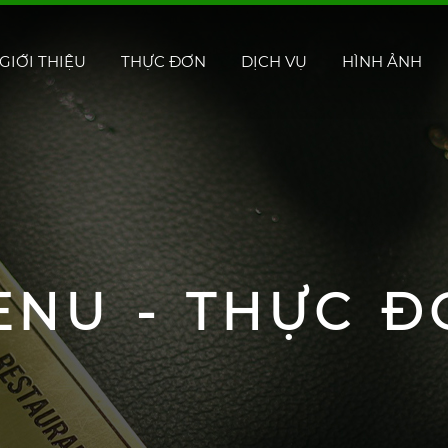
GIỚI THIỆU
THỰC ĐƠN
DỊCH VỤ
HÌNH ẢNH
ENU - THỰC Đ