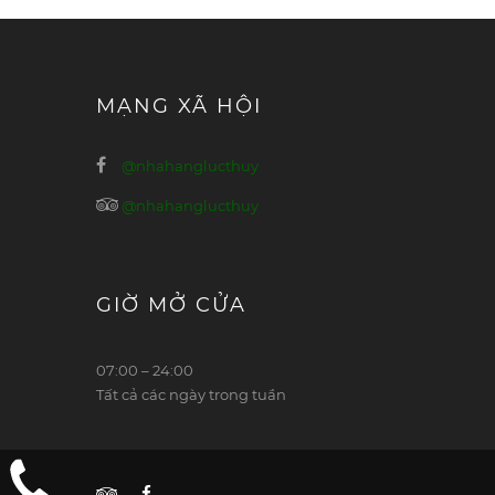
MẠNG XÃ HỘI
@nhahanglucthuy
@nhahanglucthuy
GIỜ MỞ CỬA
07:00 – 24:00
Tất cả các ngày trong tuần