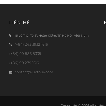
LIÊN HỆ
16 Lê Thái Tổ, P. Hoàn Kiếm, TP Hà Nội, Việt Nam
(+84) 243 3932 1616
(+84) 90 886 8338
(+84) 90 279 1616
contact@lucthuy.com
Copyright © 2021 All rights