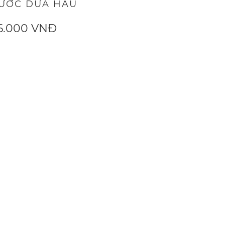
ƯỚC DƯA HẤU
6.000 VNĐ