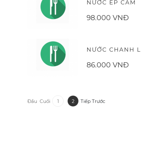
NƯỚC ÉP CAM
98.000 VNĐ
NƯỚC CHANH 
86.000 VNĐ
Đầu
Cuối
1
2
Tiếp
Trước