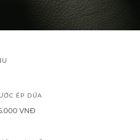
NU
ƯỚC ÉP DỨA
6.000 VNĐ