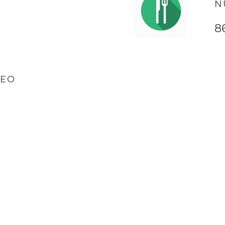
N
8
LEO