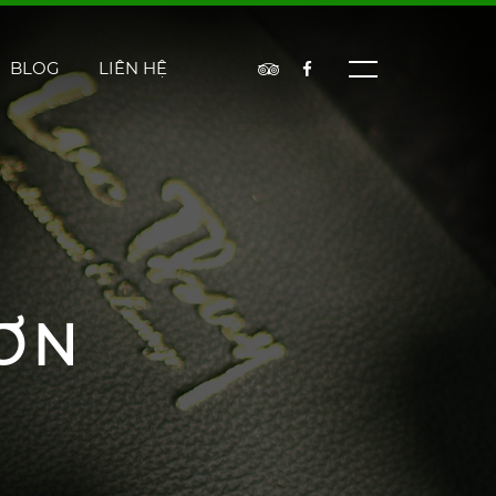
BLOG
LIÊN HỆ
ƠN