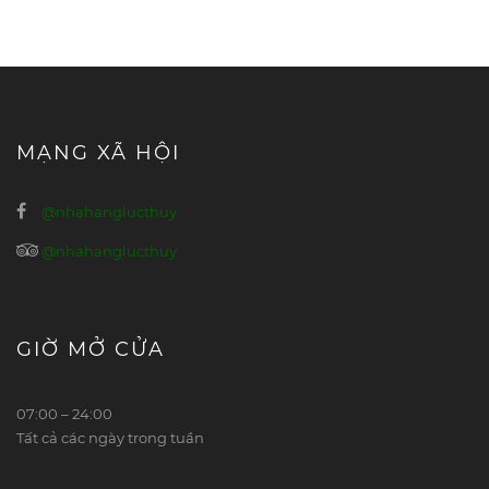
MẠNG XÃ HỘI
@nhahanglucthuy
@nhahanglucthuy
GIỜ MỞ CỬA
07:00 – 24:00
Tất cả các ngày trong tuần