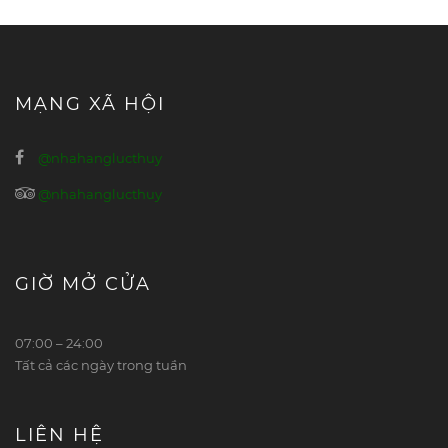
MẠNG XÃ HỘI
@nhahanglucthuy
@nhahanglucthuy
GIỜ MỞ CỬA
07:00 – 24:00
Tất cả các ngày trong tuần
LIÊN HỆ