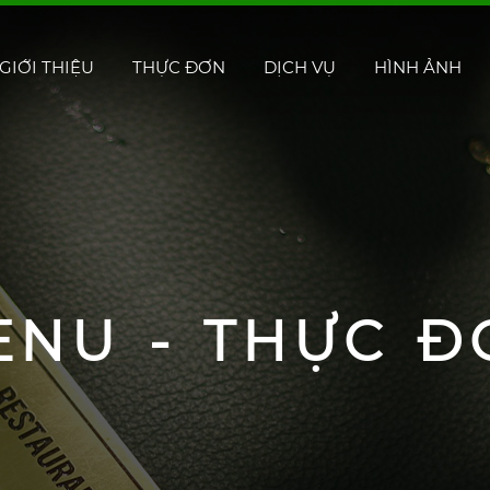
GIỚI THIỆU
THỰC ĐƠN
DỊCH VỤ
HÌNH ẢNH
ENU - THỰC Đ