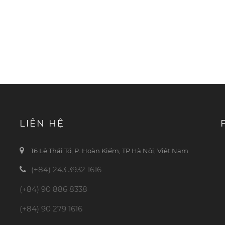
LIÊN HỆ
16 Lê Thái Tổ, P. Hoàn Kiếm, TP Hà Nội, Việt Nam
(+84) 243 3932 1616
(+84) 90 886 8338
(+84) 90 279 1616