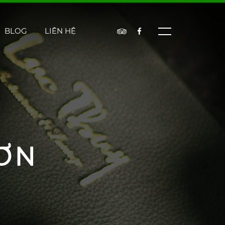
BLOG
LIÊN HỆ
ƠN