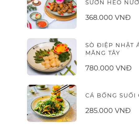
SƯỜN HEO NƯ
368.000 VNĐ
SÒ ĐIỆP NHẬT 
MĂNG TÂY
780.000 VNĐ
CÁ BỐNG SUỐI
285.000 VNĐ