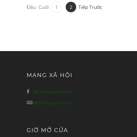
Đầu
Cuối
1
2
Tiếp
Trước
MẠNG XÃ HỘI
@nhahanglucthuy
@nhahanglucthuy
GIỜ MỞ CỬA