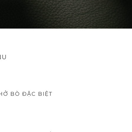
NU
HỞ BÒ ĐẶC BIỆT