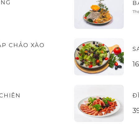
ỚNG
B
The
ÁP CHẢO XÀO
S
1
 CHIÊN
Đ
3