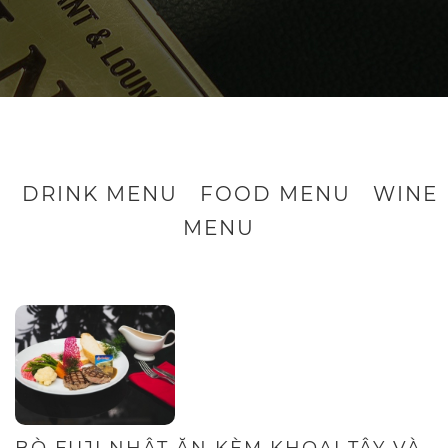
DRINK MENU
FOOD MENU
WINE
MENU
BÒ FUJI NHẬT ĂN KÈM KHOAI TÂY VÀ