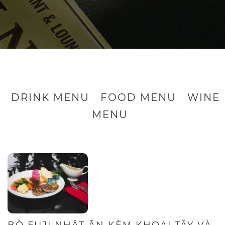
DRINK MENU
FOOD MENU
WINE
MENU
BÒ FUJI NHẬT ĂN KÈM KHOAI TÂY VÀ