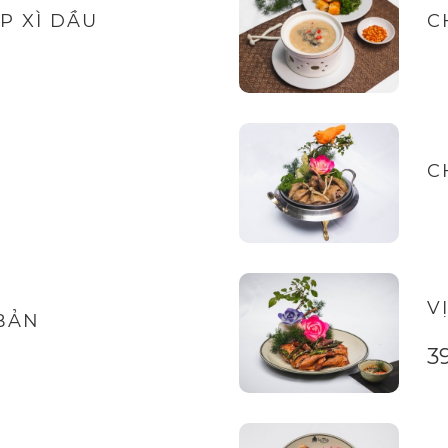
P XÌ DẦU
C
C
V
 BẢN
3