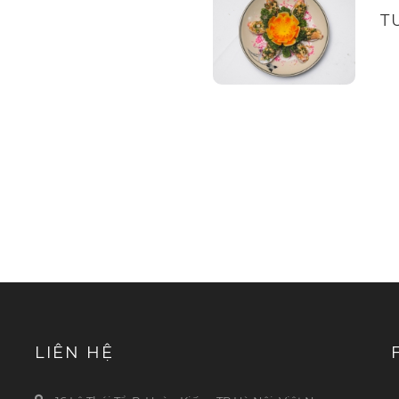
T
LIÊN HỆ