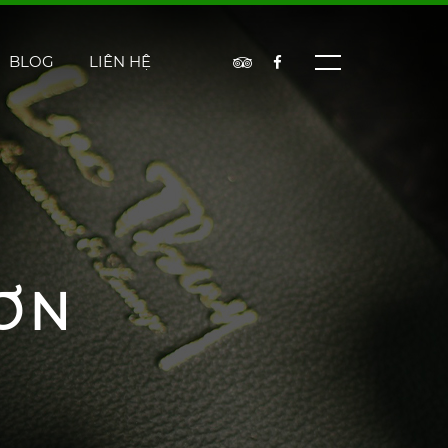
BLOG
LIÊN HỆ
ƠN