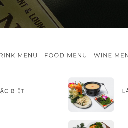
RINK MENU
FOOD MENU
WINE ME
ẶC BIỆT
L