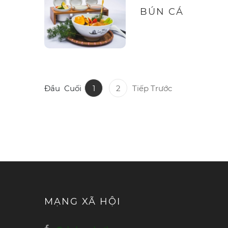
BÚN CÁ
Đầu
Cuối
1
2
Tiếp
Trước
MẠNG XÃ HỘI