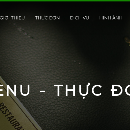
GIỚI THIỆU
THỰC ĐƠN
DỊCH VỤ
HÌNH ẢNH
ENU - THỰC Đ