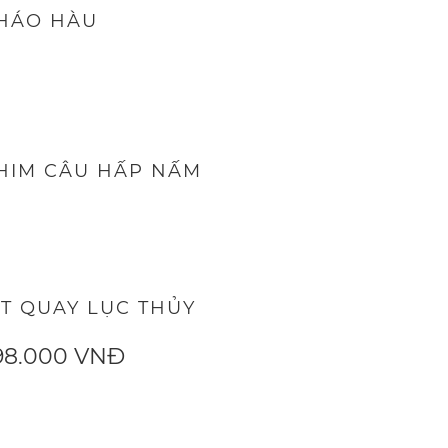
HÁO HÀU
HIM CÂU HẤP NẤM
ỊT QUAY LỤC THỦY
98.000 VNĐ