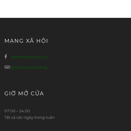
MẠNG XÃ HỘI
@nhahanglucthuy
@nhahanglucthuy
GIỜ MỞ CỬA
07:00 – 24:00
Tất cả các ngày trong tuần