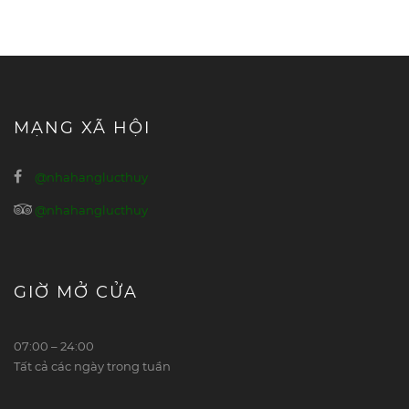
MẠNG XÃ HỘI
@nhahanglucthuy
@nhahanglucthuy
GIỜ MỞ CỬA
07:00 – 24:00
Tất cả các ngày trong tuần