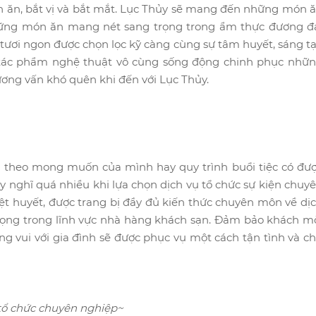
n ăn, bắt vị và bắt mắt. Lục Thủy sẽ mang đến những món 
ững món ăn mang nét sang trọng trong ẩm thực đương đ
 tươi ngon được chọn lọc kỹ càng cùng sự tâm huyết, sáng t
 tác phẩm nghệ thuật vô cùng sống động chinh phục nhữ
ơng vấn khó quên khi đến với Lục Thủy.
ợc theo mong muốn của mình hay quy trình buổi tiệc có đư
 nghĩ quá nhiều khi lựa chọn dịch vụ tổ chức sự kiện chuy
iệt huyết, được trang bị đầy đủ kiến thức chuyên môn về dị
rọng trong lĩnh vực nhà hàng khách sạn. Đảm bảo khách m
ng vui với gia đình sẽ được phục vụ một cách tận tình và c
 tổ chức chuyên nghiệp~