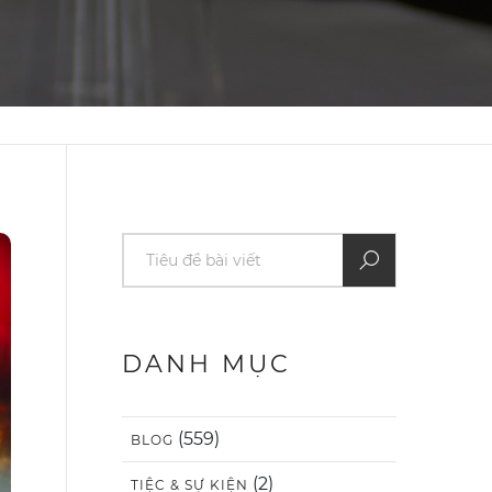
DANH MỤC
(559)
BLOG
(2)
TIỆC & SỰ KIỆN