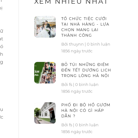
XEM NHIỀU NHẤT
h
hị
TỔ CHỨC TIỆC CƯỚI
TẠI NHÀ HÀNG - LỰA
CHỌN MANG LẠI
iữ
THÀNH CÔNG
ạt
Bởi thuynn
|
0 bình luận
có
1856 ngày trước
nh
ng
BỎ TÚI NHỮNG ĐIỂM
ĐẾN TẾT DƯƠNG LỊCH
TRONG LÒNG HÀ NỘI
Bởi fs
|
0 bình luận
1856 ngày trước
PHỐ ĐI BỘ HỒ GƯƠM
vụ
HÀ NỘI CÓ GÌ HẤP
DẪN ?
ức
Bởi fs
|
0 bình luận
1856 ngày trước