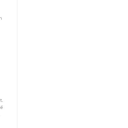
n
t.
hế
.