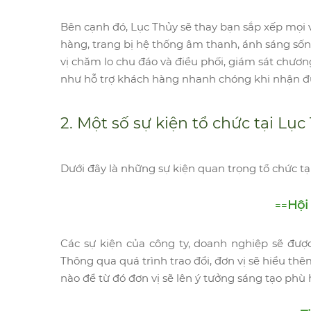
Bên cạnh đó, Lục Thủy sẽ thay bạn sắp xếp mọi v
hàng, trang bị hệ thống âm thanh, ánh sáng số
vị chăm lo chu đáo và điều phối, giám sát chương
như hỗ trợ khách hàng nhanh chóng khi nhận đ
2. Một số sự kiện tổ chức tại Lục
Dưới đây là những sự kiện quan trọng tổ chức tạ
Hội
==
Các sự kiện của công ty, doanh nghiệp sẽ đượ
Thông qua quá trình trao đổi, đơn vị sẽ hiểu th
nào để từ đó đơn vị sẽ lên ý tưởng sáng tạo ph