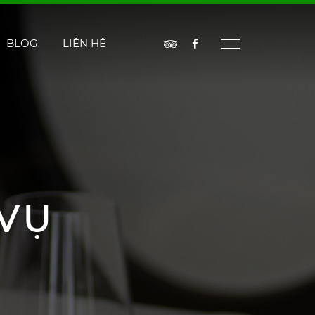
BLOG
LIÊN HỆ
 VỤ