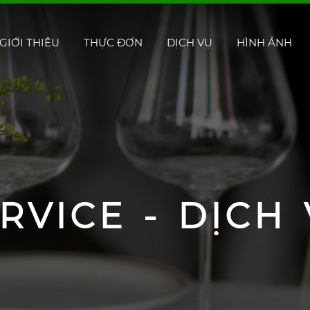
GIỚI THIỆU
THỰC ĐƠN
DỊCH VỤ
HÌNH ẢNH
RVICE - DỊCH