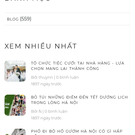
(559)
BLOG
XEM NHIỀU NHẤT
TỔ CHỨC TIỆC CƯỚI TẠI NHÀ HÀNG - LỰA
CHỌN MANG LẠI THÀNH CÔNG
Bởi thuynn
|
0 bình luận
1857 ngày trước
BỎ TÚI NHỮNG ĐIỂM ĐẾN TẾT DƯƠNG LỊCH
TRONG LÒNG HÀ NỘI
Bởi fs
|
0 bình luận
1857 ngày trước
PHỐ ĐI BỘ HỒ GƯƠM HÀ NỘI CÓ GÌ HẤP