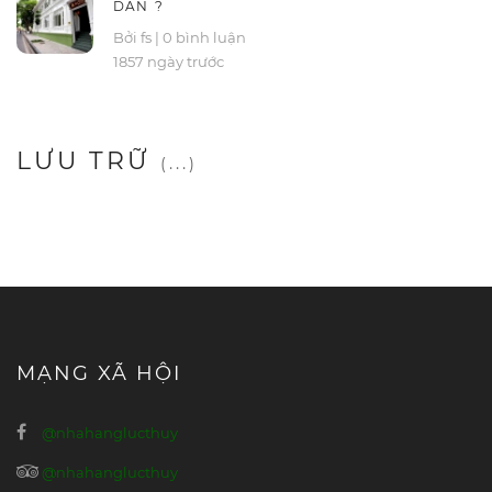
DẪN ?
Bởi fs
|
0 bình luận
1857 ngày trước
LƯU TRỮ
(...)
MẠNG XÃ HỘI
@nhahanglucthuy
@nhahanglucthuy