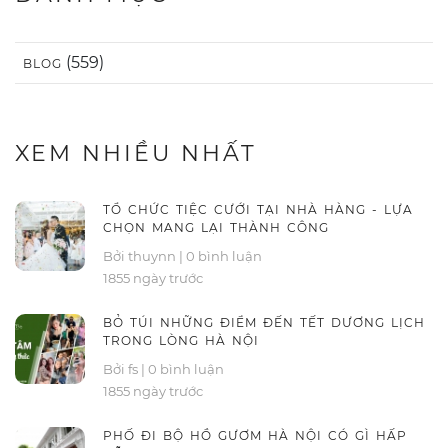
(559)
BLOG
XEM NHIỀU NHẤT
TỔ CHỨC TIỆC CƯỚI TẠI NHÀ HÀNG - LỰA
CHỌN MANG LẠI THÀNH CÔNG
Bởi thuynn
|
0 bình luận
1855 ngày trước
BỎ TÚI NHỮNG ĐIỂM ĐẾN TẾT DƯƠNG LỊCH
TRONG LÒNG HÀ NỘI
Bởi fs
|
0 bình luận
1855 ngày trước
PHỐ ĐI BỘ HỒ GƯƠM HÀ NỘI CÓ GÌ HẤP