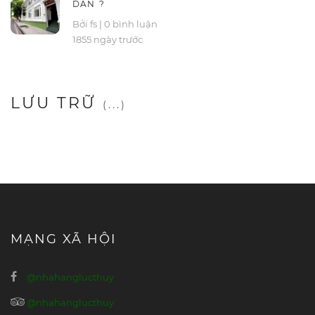
DẪN ?
Bởi fs
|
0 bình luận
1855 ngày trước
LƯU TRỮ
(...)
MẠNG XÃ HỘI
@nhahanglucthuy
@nhahanglucthuy