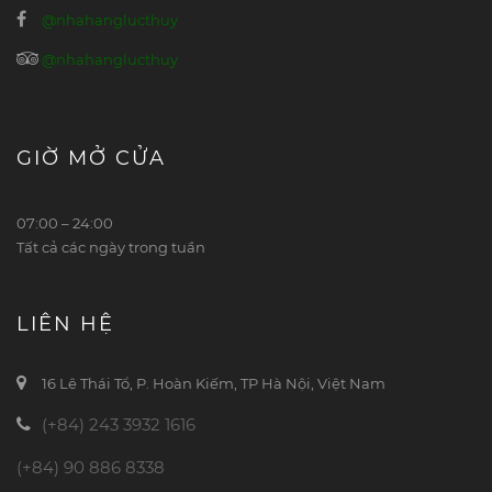
@nhahanglucthuy
@nhahanglucthuy
GIỜ MỞ CỬA
07:00 – 24:00
Tất cả các ngày trong tuần
LIÊN HỆ
16 Lê Thái Tổ, P. Hoàn Kiếm, TP Hà Nội, Việt Nam
(+84) 243 3932 1616
(+84) 90 886 8338