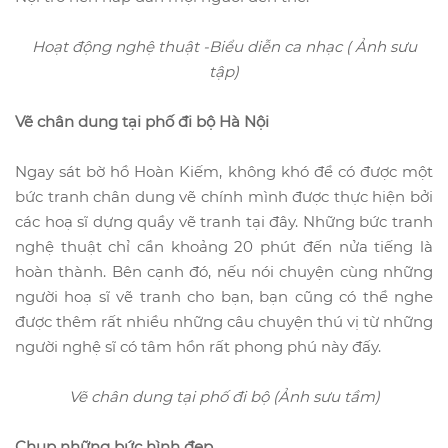
Hoạt động nghệ thuật -Biểu diễn ca nhạc ( Ảnh sưu
tập)
Vẽ chân dung tại phố đi bộ Hà Nội
Ngay sát bờ hồ Hoàn Kiếm, không khó để có được một
bức tranh chân dung vẽ chính mình được thực hiện bởi
các hoạ sĩ dựng quầy vẽ tranh tại đây. Những bức tranh
nghệ thuật chỉ cần khoảng 20 phút đến nửa tiếng là
hoàn thành. Bên cạnh đó, nếu nói chuyện cùng những
người hoạ sĩ vẽ tranh cho bạn, bạn cũng có thể nghe
được thêm rất nhiều những câu chuyện thú vị từ những
người nghệ sĩ có tâm hồn rất phong phú này đấy.
Vẽ chân dung tại phố đi bộ (Ảnh sưu tầm)
Chụp những bức hình đẹp