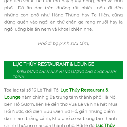
gắn liền với kí ức tuổi thơ hay quẩy nóng, nem và bún
phở… Đồ ăn dọc trên đường rất nhiều, nếu đi đến
những con phố như Hàng Thùng hay Tạ Hiện, cũng
đừng quên vào ngồi ăn thử chân gà rang muối hay là
ngồi uống bia ăn nem và khoai chiên nhé.
Phố đi bộ (Ảnh sưu tầm)
LỤC THỦY RESTAURANT & LOUNGE
-- ĐIỂM DỪNG CHÂN NẠP NĂNG LƯỢNG CHO CUỘC HÀNH
TRÌNH --
Tọa lạc tại số 16 Lê Thái Tổ,
Lục Thủy Restaurant &
Lounge
nằm chính giữa trung tâm thành phố Hà Nội,
bên Hồ Gươm, liền kề đền thờ Vua Lê và Nhà hát Múa
Rối Nước, đối diện Bưu Điện Bờ Hồ, gần những điểm
danh lam thắng cảnh, khu phố cổ và trung tâm hành
chính thương mại của thành phố. Bởi lẽ đó
Lục Thủy