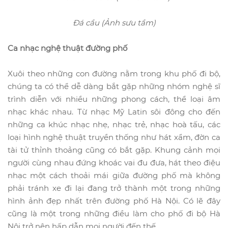
Đá cầu (Ảnh sưu tầm)
Ca nhạc nghệ thuật đường phố
Xuôi theo những con đường nằm trong khu phố đi bộ,
chúng ta có thể dễ dàng bắt gặp những nhóm nghệ sĩ
trình diễn với nhiều những phong cách, thể loại âm
nhạc khác nhau. Từ nhạc Mỹ Latin sôi đông cho đến
những ca khúc nhạc nhẹ, nhạc trẻ, nhạc hoà tấu, các
loại hình nghệ thuật truyền thống như hát xẩm, đờn ca
tài tử thỉnh thoảng cũng có bắt gặp. Khung cảnh mọi
người cùng nhau đứng khoác vai đu đưa, hát theo điệu
nhạc một cách thoải mái giữa đường phố mà không
phải tránh xe đi lại đang trở thành một trong những
hình ảnh đẹp nhất trên đường phố Hà Nội. Có lẽ đây
cũng là một trong những điều làm cho
phố đi bộ Hà
Nội
trở nên hấp dẫn mọi người đến thế.