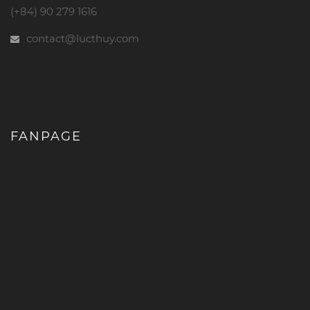
(+84) 90 279 1616
contact@lucthuy.com
FANPAGE