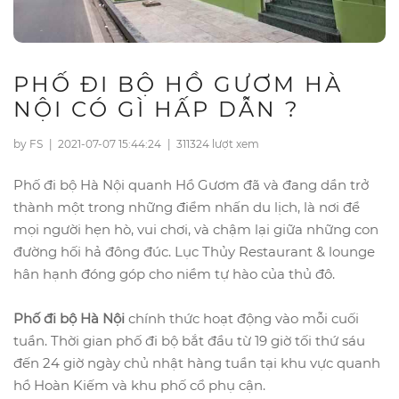
PHỐ ĐI BỘ HỒ GƯƠM HÀ
NỘI CÓ GÌ HẤP DẪN ?
by FS
|
2021-07-07 15:44:24
|
311324 lượt xem
Phố đi bộ Hà Nội quanh Hồ Gươm đã và đang dần trở
thành một trong những điểm nhấn du lịch, là nơi để
mọi người hẹn hò, vui chơi, và chậm lại giữa những con
đường hối hả đông đúc. Lục Thủy Restaurant & lounge
hân hạnh đóng góp cho niềm tự hào của thủ đô.
Phố đi bộ Hà Nội
chính thức hoạt động vào mỗi cuối
tuần. Thời gian phố đi bộ bắt đầu từ 19 giờ tối thứ sáu
đến 24 giờ ngày chủ nhật hàng tuần tại khu vực quanh
hồ Hoàn Kiếm và khu phố cổ phụ cận.