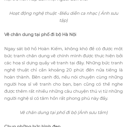
Hoạt động nghệ thuật -Biểu diễn ca nhạc ( Ảnh sưu
tập)
Vẽ chân dung tại phố đi bộ Hà Nội
Ngay sát bờ hồ Hoàn Kiếm, không khó để có được một
bức tranh chân dung vẽ chính mình được thực hiện bởi
các hoạ sĩ dựng quầy vẽ tranh tại đây. Những bức tranh
nghệ thuật chỉ cần khoảng 20 phút đến nửa tiếng là
hoàn thành. Bên cạnh đó, nếu nói chuyện cùng những
người hoạ sĩ vẽ tranh cho bạn, bạn cũng có thể nghe
được thêm rất nhiều những câu chuyện thú vị từ những
người nghệ sĩ có tâm hồn rất phong phú này đấy.
Vẽ chân dung tại phố đi bộ (Ảnh sưu tầm)
Chụp những bức hình đẹp