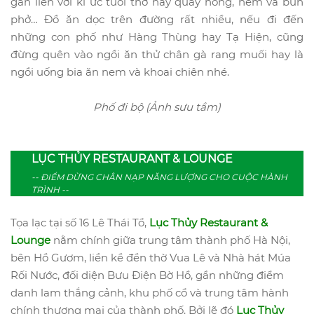
gắn liền với kí ức tuổi thơ hay quẩy nóng, nem và bún
phở… Đồ ăn dọc trên đường rất nhiều, nếu đi đến
những con phố như Hàng Thùng hay Tạ Hiện, cũng
đừng quên vào ngồi ăn thử chân gà rang muối hay là
ngồi uống bia ăn nem và khoai chiên nhé.
Phố đi bộ (Ảnh sưu tầm)
LỤC THỦY RESTAURANT & LOUNGE
-- ĐIỂM DỪNG CHÂN NẠP NĂNG LƯỢNG CHO CUỘC HÀNH
TRÌNH --
Tọa lạc tại số 16 Lê Thái Tổ,
Lục Thủy Restaurant &
Lounge
nằm chính giữa trung tâm thành phố Hà Nội,
bên Hồ Gươm, liền kề đền thờ Vua Lê và Nhà hát Múa
Rối Nước, đối diện Bưu Điện Bờ Hồ, gần những điểm
danh lam thắng cảnh, khu phố cổ và trung tâm hành
chính thương mại của thành phố. Bởi lẽ đó
Lục Thủy