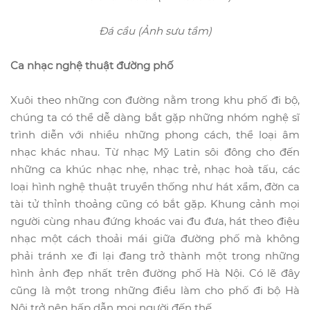
Đá cầu (Ảnh sưu tầm)
Ca nhạc nghệ thuật đường phố
Xuôi theo những con đường nằm trong khu phố đi bộ,
chúng ta có thể dễ dàng bắt gặp những nhóm nghệ sĩ
trình diễn với nhiều những phong cách, thể loại âm
nhạc khác nhau. Từ nhạc Mỹ Latin sôi đông cho đến
những ca khúc nhạc nhẹ, nhạc trẻ, nhạc hoà tấu, các
loại hình nghệ thuật truyền thống như hát xẩm, đờn ca
tài tử thỉnh thoảng cũng có bắt gặp. Khung cảnh mọi
người cùng nhau đứng khoác vai đu đưa, hát theo điệu
nhạc một cách thoải mái giữa đường phố mà không
phải tránh xe đi lại đang trở thành một trong những
hình ảnh đẹp nhất trên đường phố Hà Nội. Có lẽ đây
cũng là một trong những điều làm cho
phố đi bộ Hà
Nội
trở nên hấp dẫn mọi người đến thế.