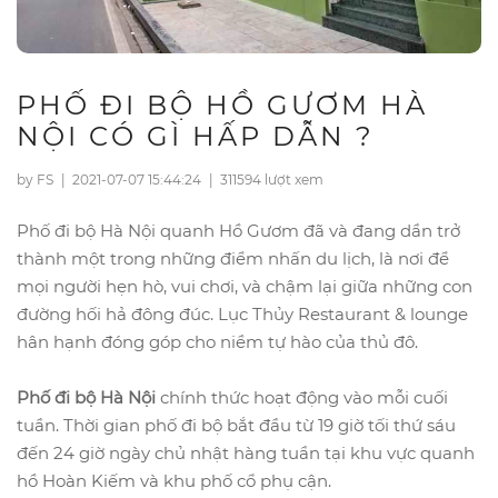
PHỐ ĐI BỘ HỒ GƯƠM HÀ
NỘI CÓ GÌ HẤP DẪN ?
by FS
|
2021-07-07 15:44:24
|
311594 lượt xem
Phố đi bộ Hà Nội quanh Hồ Gươm đã và đang dần trở
thành một trong những điểm nhấn du lịch, là nơi để
mọi người hẹn hò, vui chơi, và chậm lại giữa những con
đường hối hả đông đúc. Lục Thủy Restaurant & lounge
hân hạnh đóng góp cho niềm tự hào của thủ đô.
Phố đi bộ Hà Nội
chính thức hoạt động vào mỗi cuối
tuần. Thời gian phố đi bộ bắt đầu từ 19 giờ tối thứ sáu
đến 24 giờ ngày chủ nhật hàng tuần tại khu vực quanh
hồ Hoàn Kiếm và khu phố cổ phụ cận.