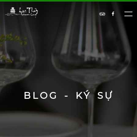
BLOG - KÝ SỰ