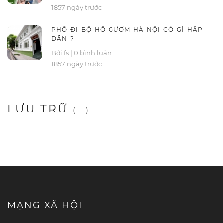
1857 ngày trước
PHỐ ĐI BỘ HỒ GƯƠM HÀ NỘI CÓ GÌ HẤP
DẪN ?
Bởi fs
|
0 bình luận
1857 ngày trước
LƯU TRỮ
(...)
MẠNG XÃ HỘI