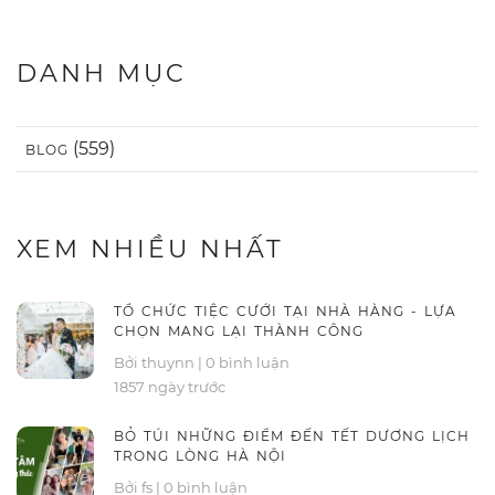
DANH MỤC
(559)
BLOG
XEM NHIỀU NHẤT
TỔ CHỨC TIỆC CƯỚI TẠI NHÀ HÀNG - LỰA
CHỌN MANG LẠI THÀNH CÔNG
Bởi thuynn
|
0 bình luận
1857 ngày trước
BỎ TÚI NHỮNG ĐIỂM ĐẾN TẾT DƯƠNG LỊCH
TRONG LÒNG HÀ NỘI
Bởi fs
|
0 bình luận