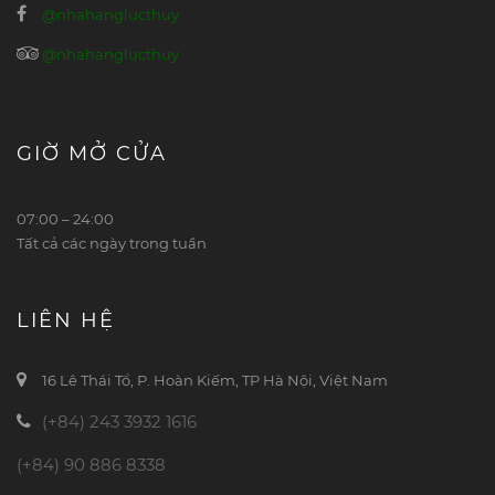
@nhahanglucthuy
@nhahanglucthuy
GIỜ MỞ CỬA
07:00 – 24:00
Tất cả các ngày trong tuần
LIÊN HỆ
16 Lê Thái Tổ, P. Hoàn Kiếm, TP Hà Nội, Việt Nam
(+84) 243 3932 1616
(+84) 90 886 8338