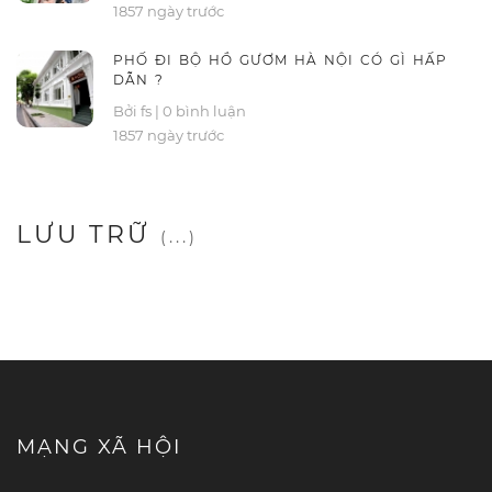
1857 ngày trước
PHỐ ĐI BỘ HỒ GƯƠM HÀ NỘI CÓ GÌ HẤP
DẪN ?
Bởi fs
|
0 bình luận
1857 ngày trước
LƯU TRỮ
(...)
MẠNG XÃ HỘI