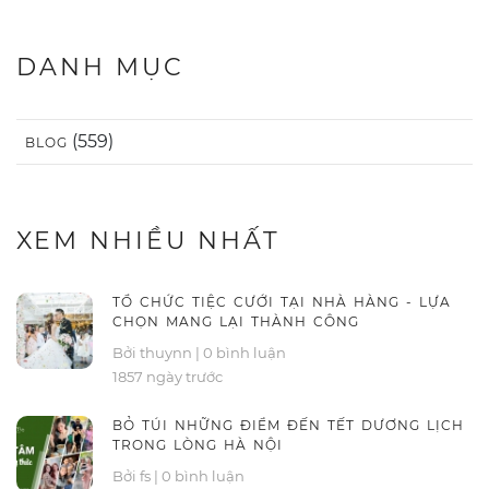
DANH MỤC
(559)
BLOG
XEM NHIỀU NHẤT
TỔ CHỨC TIỆC CƯỚI TẠI NHÀ HÀNG - LỰA
CHỌN MANG LẠI THÀNH CÔNG
Bởi thuynn
|
0 bình luận
1857 ngày trước
BỎ TÚI NHỮNG ĐIỂM ĐẾN TẾT DƯƠNG LỊCH
TRONG LÒNG HÀ NỘI
Bởi fs
|
0 bình luận