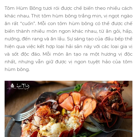
Tôm Hùm Bông tươi rói được chế biến theo nhiều cách
khác nhau. Thịt tôm hùm bông trắng mịn, vị ngọt ngào
ăn rất “cuốn”. Mỗi con tôm hùm bông có thể được chế
biến thành nhiều món ngon khác nhau, từ ăn gỏi, hấp,
nướng, đến rang và ăn lẩu. Sự sáng tạo của đầu bếp thể
hiện qua việc kết hợp loại hải sản này với các loại gia vị
và sốt độc đáo. Mỗi món ăn tạo ra một hương vị độc
nhất, nhưng vẫn giữ được vị ngon tuyệt hảo của tôm
hùm bông.