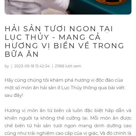
HẢI SẢN TƯƠI NGON TẠI
LỤC THỦY - MANG CẢ
HƯƠNG VỊ BIỂN VỀ TRONG
BỮA ĂN
by
|
2023-09-18 15:42:04
|
21188 lượt xem
Hãy cùng chúng tôi khám phá hương vị độc đáo của
một số món ăn hải sản ở Lục Thủy thông qua bài viết
sau đây!
Hương vị món ăn từ biển cả luôn đặc biệt hấp dẫn và
khiến người ta không thể cưỡng lại. Mỗi món ăn được
chế biến từ hải sản tươi ngon mang dinh dưỡng cao
cũng như trải nghiệm cao cấp của vị giác. Và đó chính là