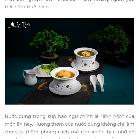
thích ẩm thực biển.
Nước dùng trong súp bào ngư chính là "linh hồn" của
món ăn này. Hương thơm của nước dùng không chỉ làm
cho súp thêm phong cách mà còn khiến bạn nhớ về