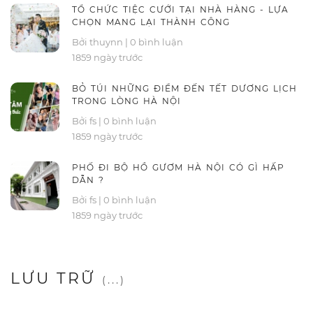
TỔ CHỨC TIỆC CƯỚI TẠI NHÀ HÀNG - LỰA
CHỌN MANG LẠI THÀNH CÔNG
Bởi thuynn
|
0 bình luận
1859 ngày trước
BỎ TÚI NHỮNG ĐIỂM ĐẾN TẾT DƯƠNG LỊCH
TRONG LÒNG HÀ NỘI
Bởi fs
|
0 bình luận
1859 ngày trước
PHỐ ĐI BỘ HỒ GƯƠM HÀ NỘI CÓ GÌ HẤP
DẪN ?
Bởi fs
|
0 bình luận
1859 ngày trước
LƯU TRỮ
(...)