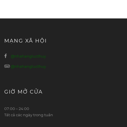
MẠNG XÃ HỘI
@nhahanglucthuy
@nhahanglucthuy
GIỜ MỞ CỬA
07:00 – 24:00
Tất cả các ngày trong tuần