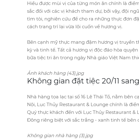
Hiểu được mùi vị của từng món ăn chính là điểm
sắc đối với các vị khách tham dự, bởi vậy, đội 
tìm tòi, nghiên cứu để cho ra những thực đơn đặ
cách trang trí lại vừa lôi cuốn về hương vị.
Bên cạnh mỹ thực mang đậm hương vị truyền t
kỳ và tinh tế. Tất cả hương vị độc đáo hòa quyệ
bữa tiệc tri ân trong ngày Nhà giáo Việt Nam thi
Ảnh khách hàng (43).jpg
Không gian đặt tiệc 20/11 san
Nhà hàng tọa lạc tại số 16 Lê Thái Tổ, nằm bê
Nội, Lục Thủy Restaurant & Lounge chính là điểm 
Quý thực khách đến với Lục Thủy Restaurant & 
Đông riêng biệt với sắc trắng - xanh tinh tế bê
Không gian nhà hàng (3).jpg