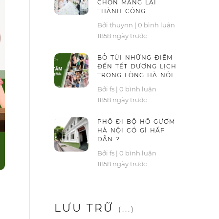
CHỌN MANG LẠI
THÀNH CÔNG
Bởi thuynn
|
0 bình luận
1858 ngày trước
BỎ TÚI NHỮNG ĐIỂM
ĐẾN TẾT DƯƠNG LỊCH
TRONG LÒNG HÀ NỘI
Bởi fs
|
0 bình luận
1858 ngày trước
PHỐ ĐI BỘ HỒ GƯƠM
HÀ NỘI CÓ GÌ HẤP
DẪN ?
Bởi fs
|
0 bình luận
1858 ngày trước
LƯU TRỮ
(...)