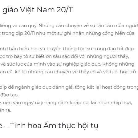
 giáo Việt Nam 20/11
 liêng và cao quý. Những câu chuyện về sự tận tâm của ngườ
 trong dịp 20/11 như một sự ghi nhận những cống hiến của
nh thần hiếu học và truyền thống tôn sư trọng đạo tốt đẹp
c trò bày tỏ sự biết ơn sâu sắc đối với những người thầy,
o và sức lực của mình vào sự nghiệp giáo dục. Không những
ạn cũ, kể lại những câu chuyện về thầy cô và về tuổi học trò
 dịp để ngành giáo dục đánh giá, tổng kết lại hoạt động tron
 đào tạo.
, nên vào ngày này hàng năm khắp nơi lại nhộn nhịp hoa,
n ra.
 – Tinh hoa Ẩm thực hội tụ