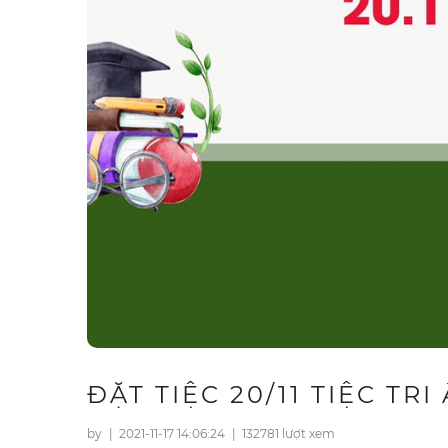
ĐẶT TIỆC 20/11 TIỆC TR
by
|
2021-11-17 14:06:24
|
132781 lượt xem