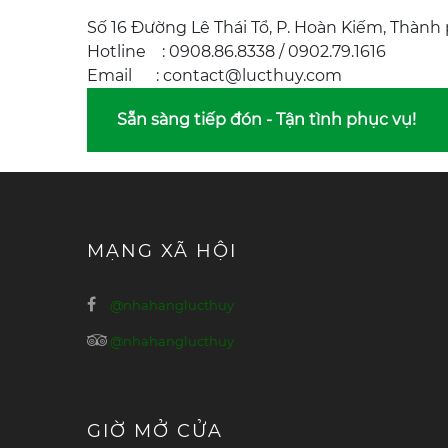
Số 16 Đường Lê Thái Tổ, P. Hoàn Kiếm, Thành
Hotline : 0908.86.8338 / 0902.79.1616
Email : contact@lucthuy.com
Sẵn sàng tiếp đón - Tận tình phục vụ!
MẠNG XÃ HỘI
@nhahanglucthuy
@nhahanglucthuy
GIỜ MỞ CỬA