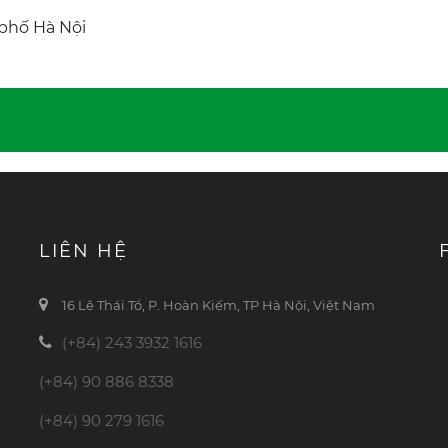
 phố Hà Nội
LIÊN HỆ
16 Lê Thái Tổ, P. Hoàn Kiếm, TP Hà Nội, Việt Nam
(+84) 243 3932 1616
(+84) 90 886 8338
(+84) 90 279 1616