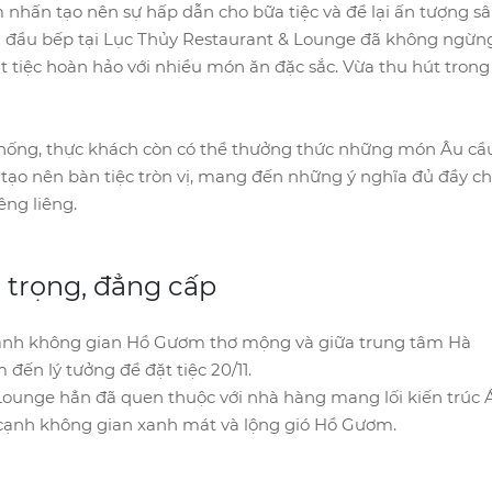
 nhấn tạo nên sự hấp dẫn cho bữa tiệc và để lại ấn tượng s
ngũ đầu bếp tại Lục Thủy Restaurant & Lounge đã không ngừn
t tiệc hoàn hảo với nhiều món ăn đặc sắc. Vừa thu hút trong
hống, thực khách còn có thể thưởng thức những món Âu cầ
n tạo nên bàn tiệc tròn vị, mang đến những ý nghĩa đủ đầy c
êng liêng.
g trọng, đẳng cấp
n cạnh không gian Hồ Gươm thơ mộng và giữa trung tâm Hà
đến lý tưởng để đặt tiệc 20/11.
Lounge hẳn đã quen thuộc với nhà hàng mang lối kiến trúc 
n cạnh không gian xanh mát và lộng gió Hồ Gươm.