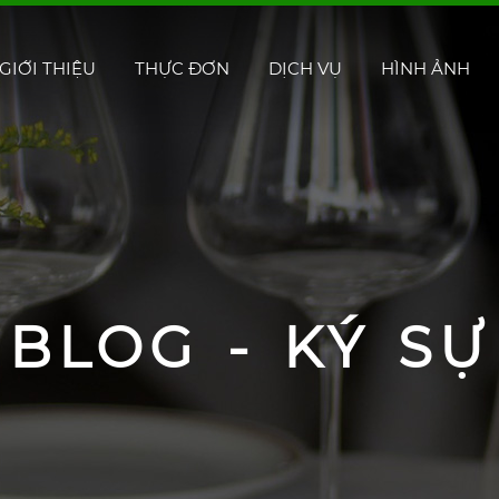
GIỚI THIỆU
THỰC ĐƠN
DỊCH VỤ
HÌNH ẢNH
BLOG - KÝ SỰ