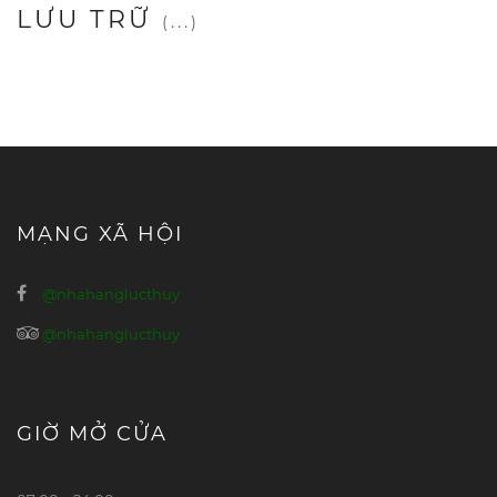
LƯU TRỮ
(...)
MẠNG XÃ HỘI
@nhahanglucthuy
@nhahanglucthuy
GIỜ MỞ CỬA