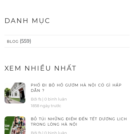
DANH MỤC
(559)
BLOG
XEM NHIỀU NHẤT
PHỐ ĐI BỘ HỒ GƯƠM HÀ NỘI CÓ GÌ HẤP
DẪN ?
Bởi fs
|
0 bình luận
1858 ngày trước
BỎ TÚI NHỮNG ĐIỂM ĐẾN TẾT DƯƠNG LỊCH
TRONG LÒNG HÀ NỘI
Bởi fs
|
0 bình luận