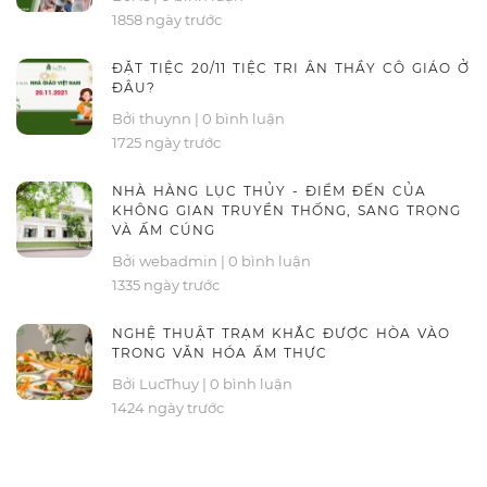
1858 ngày trước
ĐẶT TIỆC 20/11 TIỆC TRI ÂN THẦY CÔ GIÁO Ở
ĐÂU?
Bởi thuynn
|
0 bình luận
1725 ngày trước
NHÀ HÀNG LỤC THỦY - ĐIỂM ĐẾN CỦA
KHÔNG GIAN TRUYỀN THỐNG, SANG TRỌNG
VÀ ẤM CÚNG
Bởi webadmin
|
0 bình luận
1335 ngày trước
NGHỆ THUẬT TRẠM KHẮC ĐƯỢC HÒA VÀO
TRONG VĂN HÓA ẨM THỰC
Bởi LucThuy
|
0 bình luận
1424 ngày trước