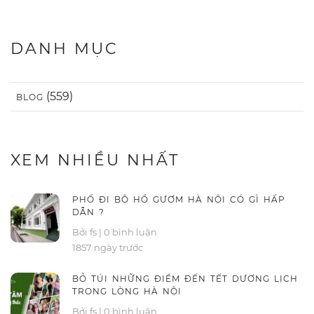
DANH MỤC
(559)
BLOG
XEM NHIỀU NHẤT
PHỐ ĐI BỘ HỒ GƯƠM HÀ NỘI CÓ GÌ HẤP
DẪN ?
Bởi fs
|
0 bình luận
1857 ngày trước
BỎ TÚI NHỮNG ĐIỂM ĐẾN TẾT DƯƠNG LỊCH
TRONG LÒNG HÀ NỘI
Bởi fs
|
0 bình luận