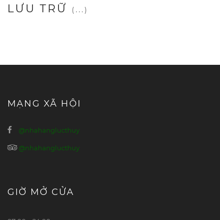
LƯU TRỮ
(...)
MẠNG XÃ HỘI
@nhahanglucthuy
@nhahanglucthuy
GIỜ MỞ CỬA