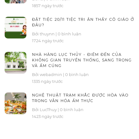
1857 ngày trước
ĐẶT TIỆC 20/11 TIỆC TRI ÂN THẦY CÔ GIÁO Ở
ĐÂU?
Bởi thuynn
|
0 bình luận
1724 ngày trước
NHÀ HÀNG LỤC THỦY - ĐIỂM ĐẾN CỦA
KHÔNG GIAN TRUYỀN THỐNG, SANG TRỌNG
VÀ ẤM CÚNG
Bởi webadmin
|
0 bình luận
1335 ngày trước
NGHỆ THUẬT TRẠM KHẮC ĐƯỢC HÒA VÀO
TRONG VĂN HÓA ẨM THỰC
Bởi LucThuy
|
0 bình luận
1423 ngày trước