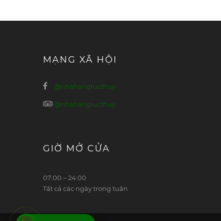
MẠNG XÃ HỘI
@nhahanglucthuy
@nhahanglucthuy
GIỜ MỞ CỬA
07:00 – 24:00
Tất cả các ngày trong tuần