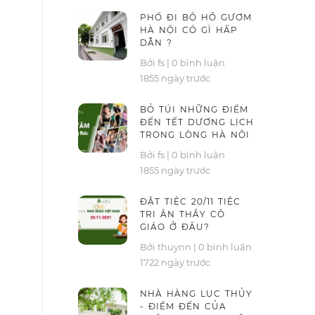
PHỐ ĐI BỘ HỒ GƯƠM
HÀ NỘI CÓ GÌ HẤP
DẪN ?
Bởi fs
|
0 bình luận
1855 ngày trước
BỎ TÚI NHỮNG ĐIỂM
ĐẾN TẾT DƯƠNG LỊCH
TRONG LÒNG HÀ NỘI
Bởi fs
|
0 bình luận
1855 ngày trước
ĐẶT TIỆC 20/11 TIỆC
TRI ÂN THẦY CÔ
GIÁO Ở ĐÂU?
Bởi thuynn
|
0 bình luận
1722 ngày trước
NHÀ HÀNG LỤC THỦY
- ĐIỂM ĐẾN CỦA