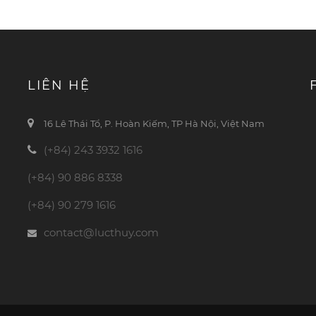
LIÊN HỆ
16 Lê Thái Tổ, P. Hoàn Kiếm, TP Hà Nội, Việt Nam
(+84) 243 3932 1616
(+84) 90 886 8338
(+84) 90 279 1616
contact@lucthuy.com