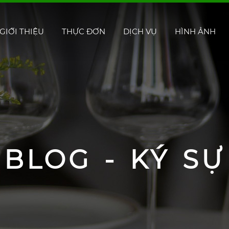
GIỚI THIỆU
THỰC ĐƠN
DỊCH VỤ
HÌNH ẢNH
BLOG - KÝ SỰ