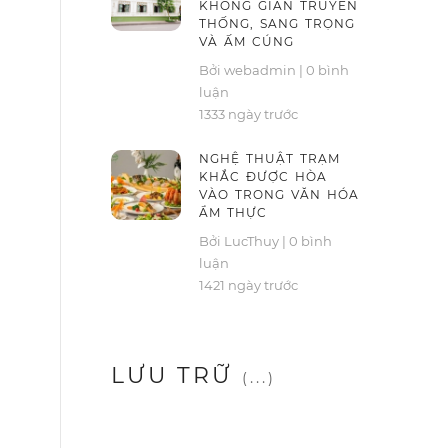
KHÔNG GIAN TRUYỀN
THỐNG, SANG TRỌNG
VÀ ẤM CÚNG
Bởi webadmin
|
0 bình
luận
1333 ngày trước
NGHỆ THUẬT TRẠM
KHẮC ĐƯỢC HÒA
VÀO TRONG VĂN HÓA
ẨM THỰC
Bởi LucThuy
|
0 bình
luận
1421 ngày trước
LƯU TRỮ
(...)