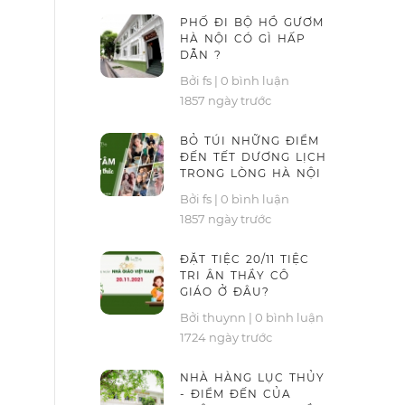
PHỐ ĐI BỘ HỒ GƯƠM
HÀ NỘI CÓ GÌ HẤP
DẪN ?
Bởi fs
|
0 bình luận
1857 ngày trước
BỎ TÚI NHỮNG ĐIỂM
ĐẾN TẾT DƯƠNG LỊCH
TRONG LÒNG HÀ NỘI
Bởi fs
|
0 bình luận
1857 ngày trước
ĐẶT TIỆC 20/11 TIỆC
TRI ÂN THẦY CÔ
GIÁO Ở ĐÂU?
Bởi thuynn
|
0 bình luận
1724 ngày trước
NHÀ HÀNG LỤC THỦY
- ĐIỂM ĐẾN CỦA