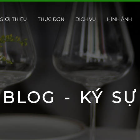
GIỚI THIỆU
THỰC ĐƠN
DỊCH VỤ
HÌNH ẢNH
BLOG - KÝ SỰ