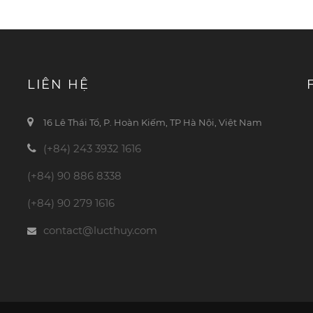
LIÊN HỆ
16 Lê Thái Tổ, P. Hoàn Kiếm, TP Hà Nội, Việt Nam
(+84) 243 3932 1616
(+84) 90 886 8338
(+84) 90 279 1616
contact@lucthuy.com