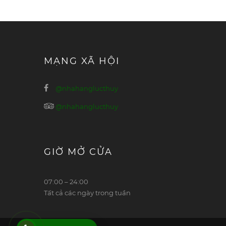
MẠNG XÃ HỘI
@nhahanglucthuy
@nhahanglucthuy
GIỜ MỞ CỬA
07:00 – 24:00
Tất cả các ngày trong tuần