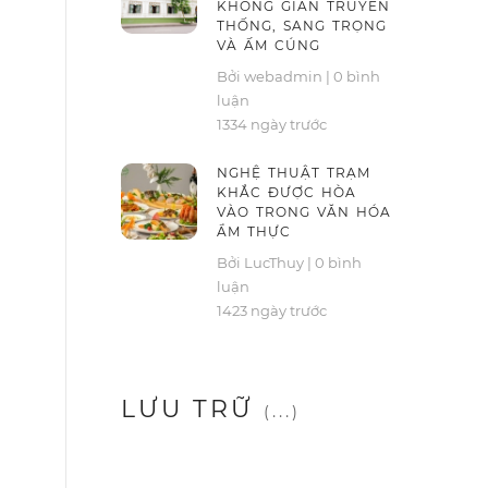
KHÔNG GIAN TRUYỀN
THỐNG, SANG TRỌNG
VÀ ẤM CÚNG
Bởi webadmin
|
0 bình
luận
1334 ngày trước
NGHỆ THUẬT TRẠM
KHẮC ĐƯỢC HÒA
VÀO TRONG VĂN HÓA
ẨM THỰC
Bởi LucThuy
|
0 bình
luận
1423 ngày trước
LƯU TRỮ
(...)