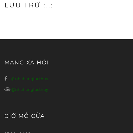
LƯU TRỮ
(...)
MẠNG XÃ HỘI
@nhahanglucthuy
@nhahanglucthuy
GIỜ MỞ CỬA