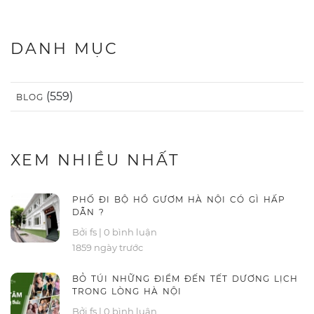
DANH MỤC
(559)
BLOG
XEM NHIỀU NHẤT
PHỐ ĐI BỘ HỒ GƯƠM HÀ NỘI CÓ GÌ HẤP
DẪN ?
Bởi fs
|
0 bình luận
1859 ngày trước
BỎ TÚI NHỮNG ĐIỂM ĐẾN TẾT DƯƠNG LỊCH
TRONG LÒNG HÀ NỘI
Bởi fs
|
0 bình luận