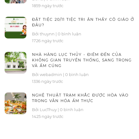
1859 ngày trước
ĐẶT TIỆC 20/11 TIỆC TRI ÂN THẦY CÔ GIÁO Ở
ĐÂU?
Bởi thuynn
|
0 bình luận
1726 ngày trước
NHÀ HÀNG LỤC THỦY - ĐIỂM ĐẾN CỦA
KHÔNG GIAN TRUYỀN THỐNG, SANG TRỌNG
VÀ ẤM CÚNG
Bởi webadmin
|
0 bình luận
1336 ngày trước
NGHỆ THUẬT TRẠM KHẮC ĐƯỢC HÒA VÀO
TRONG VĂN HÓA ẨM THỰC
Bởi LucThuy
|
0 bình luận
1425 ngày trước