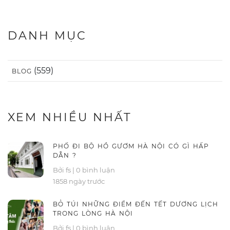
DANH MỤC
(559)
BLOG
XEM NHIỀU NHẤT
PHỐ ĐI BỘ HỒ GƯƠM HÀ NỘI CÓ GÌ HẤP
DẪN ?
Bởi fs
|
0 bình luận
1858 ngày trước
BỎ TÚI NHỮNG ĐIỂM ĐẾN TẾT DƯƠNG LỊCH
TRONG LÒNG HÀ NỘI
Bởi fs
|
0 bình luận