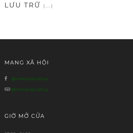
LƯU TRỮ
(...)
MẠNG XÃ HỘI
@nhahanglucthuy
@nhahanglucthuy
GIỜ MỞ CỬA