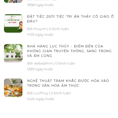
1858 ngày trước
ĐẶT TIỆC 20/11 TIỆC TRI ÂN THẦY CÔ GIÁO Ở
ĐÂU?
Bởi thuynn
|
0 bình luận
1725 ngày trước
NHÀ HÀNG LỤC THỦY - ĐIỂM ĐẾN CỦA
KHÔNG GIAN TRUYỀN THỐNG, SANG TRỌNG
VÀ ẤM CÚNG
Bởi webadmin
|
0 bình luận
1335 ngày trước
NGHỆ THUẬT TRẠM KHẮC ĐƯỢC HÒA VÀO
TRONG VĂN HÓA ẨM THỰC
Bởi LucThuy
|
0 bình luận
1424 ngày trước