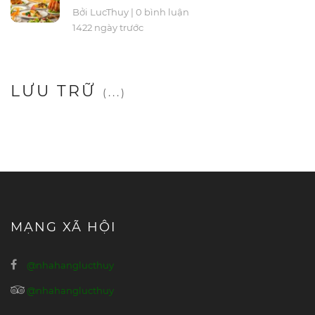
Bởi LucThuy
|
0 bình luận
1422 ngày trước
LƯU TRỮ
(...)
MẠNG XÃ HỘI
@nhahanglucthuy
@nhahanglucthuy