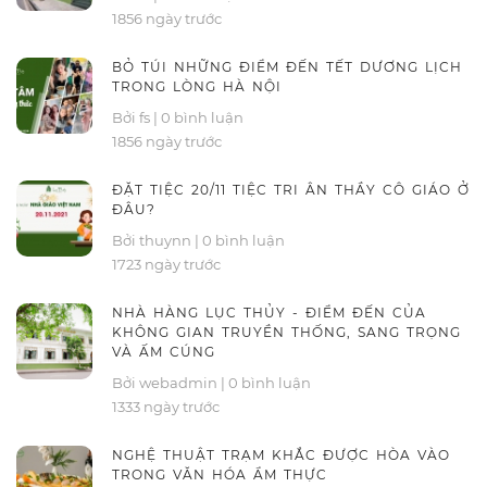
1856 ngày trước
BỎ TÚI NHỮNG ĐIỂM ĐẾN TẾT DƯƠNG LỊCH
TRONG LÒNG HÀ NỘI
Bởi fs
|
0 bình luận
1856 ngày trước
ĐẶT TIỆC 20/11 TIỆC TRI ÂN THẦY CÔ GIÁO Ở
ĐÂU?
Bởi thuynn
|
0 bình luận
1723 ngày trước
NHÀ HÀNG LỤC THỦY - ĐIỂM ĐẾN CỦA
KHÔNG GIAN TRUYỀN THỐNG, SANG TRỌNG
VÀ ẤM CÚNG
Bởi webadmin
|
0 bình luận
1333 ngày trước
NGHỆ THUẬT TRẠM KHẮC ĐƯỢC HÒA VÀO
TRONG VĂN HÓA ẨM THỰC