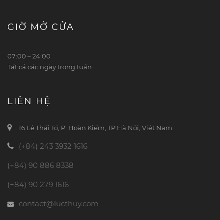
GIỜ MỞ CỬA
07:00 – 24:00
Tất cả các ngày trong tuần
LIÊN HỆ
16 Lê Thái Tổ, P. Hoàn Kiếm, TP Hà Nội, Việt Nam
(+84) 243 3932 1616
(+84) 90 886 8338
(+84) 90 279 1616
contact@lucthuy.com