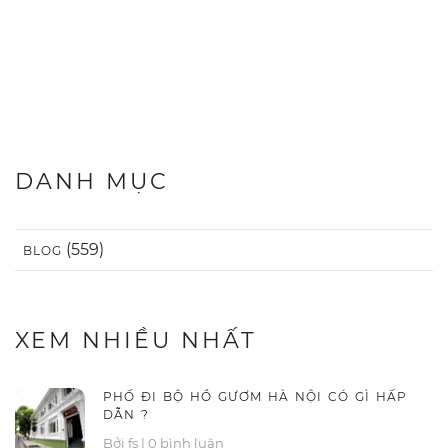
DANH MỤC
(559)
BLOG
XEM NHIỀU NHẤT
PHỐ ĐI BỘ HỒ GƯƠM HÀ NỘI CÓ GÌ HẤP
DẪN ?
Bởi fs
|
0 bình luận