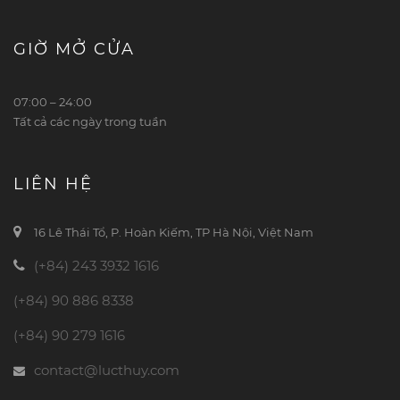
GIỜ MỞ CỬA
07:00 – 24:00
Tất cả các ngày trong tuần
LIÊN HỆ
16 Lê Thái Tổ, P. Hoàn Kiếm, TP Hà Nội, Việt Nam
(+84) 243 3932 1616
(+84) 90 886 8338
(+84) 90 279 1616
contact@lucthuy.com