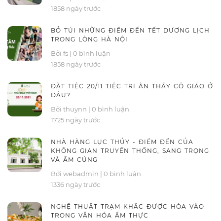
1858 ngày trước
BỎ TÚI NHỮNG ĐIỂM ĐẾN TẾT DƯƠNG LỊCH
TRONG LÒNG HÀ NỘI
Bởi fs
|
0 bình luận
1858 ngày trước
ĐẶT TIỆC 20/11 TIỆC TRI ÂN THẦY CÔ GIÁO Ở
ĐÂU?
Bởi thuynn
|
0 bình luận
1725 ngày trước
NHÀ HÀNG LỤC THỦY - ĐIỂM ĐẾN CỦA
KHÔNG GIAN TRUYỀN THỐNG, SANG TRỌNG
VÀ ẤM CÚNG
Bởi webadmin
|
0 bình luận
1336 ngày trước
NGHỆ THUẬT TRẠM KHẮC ĐƯỢC HÒA VÀO
TRONG VĂN HÓA ẨM THỰC