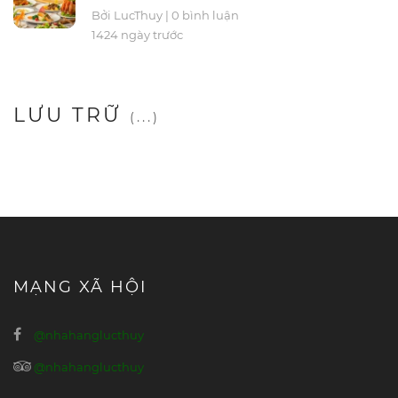
Bởi LucThuy
|
0 bình luận
1424 ngày trước
LƯU TRỮ
(...)
MẠNG XÃ HỘI
@nhahanglucthuy
@nhahanglucthuy