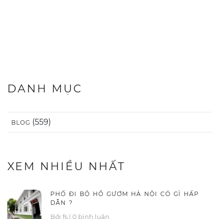
DANH MỤC
(559)
BLOG
XEM NHIỀU NHẤT
PHỐ ĐI BỘ HỒ GƯƠM HÀ NỘI CÓ GÌ HẤP
DẪN ?
Bởi fs
|
0 bình luận