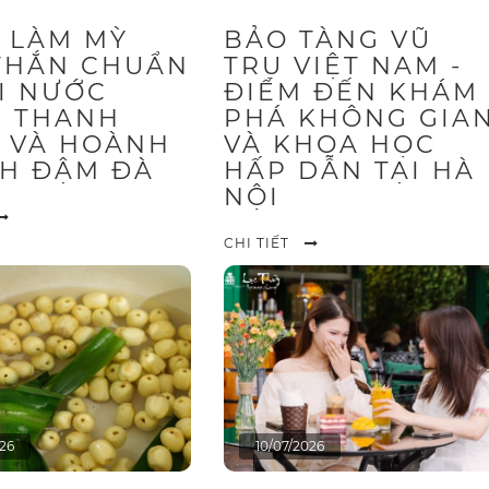
 LÀM MỲ
BẢO TÀNG VŨ
THẮN CHUẨN
TRỤ VIỆT NAM -
ỚI NƯỚC
ĐIỂM ĐẾN KHÁM
 THANH
PHÁ KHÔNG GIA
 VÀ HOÀNH
VÀ KHOA HỌC
H ĐẬM ĐÀ
HẤP DẪN TẠI HÀ
NỘI
CHI TIẾT
026
10/07/2026