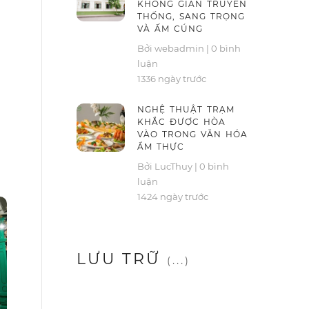
KHÔNG GIAN TRUYỀN
THỐNG, SANG TRỌNG
VÀ ẤM CÚNG
Bởi webadmin
|
0 bình
luận
1336 ngày trước
NGHỆ THUẬT TRẠM
KHẮC ĐƯỢC HÒA
VÀO TRONG VĂN HÓA
ẨM THỰC
Bởi LucThuy
|
0 bình
luận
1424 ngày trước
LƯU TRỮ
(...)