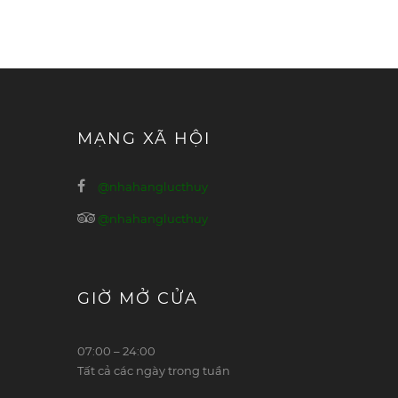
MẠNG XÃ HỘI
@nhahanglucthuy
@nhahanglucthuy
GIỜ MỞ CỬA
07:00 – 24:00
Tất cả các ngày trong tuần