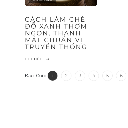
CÁCH LÀM CHÈ
ĐỖ XANH THƠM
NGON, THANH
MÁT CHUẨN VỊ
TRUYỀN THỐNG
CHI TIẾT
Đầu
Cuối
1
2
3
4
5
6