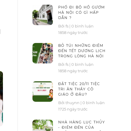
PHỐ ĐI BỘ HỒ GƯƠM
HÀ NỘI CÓ GÌ HẤP
DẪN ?
Bởi fs
|
0 bình luận
N
1858 ngày trước
BỎ TÚI NHỮNG ĐIỂM
ĐẾN TẾT DƯƠNG LỊCH
TRONG LÒNG HÀ NỘI
Bởi fs
|
0 bình luận
1858 ngày trước
ĐẶT TIỆC 20/11 TIỆC
TRI ÂN THẦY CÔ
GIÁO Ở ĐÂU?
Bởi thuynn
|
0 bình luận
1725 ngày trước
NHÀ HÀNG LỤC THỦY
- ĐIỂM ĐẾN CỦA