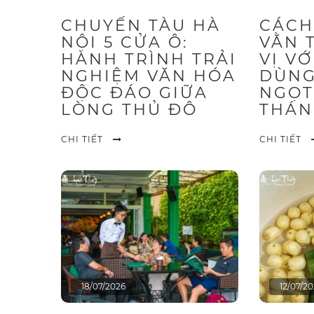
CHUYẾN TÀU HÀ
CÁCH
NỘI 5 CỬA Ô:
VẰN 
HÀNH TRÌNH TRẢI
VỊ V
NGHIỆM VĂN HÓA
DÙNG
ĐỘC ĐÁO GIỮA
NGỌT
LÒNG THỦ ĐÔ
THÁN
CHI TIẾT
CHI TIẾT
18/07/2026
12/07/2