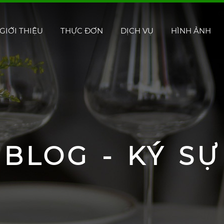
GIỚI THIỆU
THỰC ĐƠN
DỊCH VỤ
HÌNH ẢNH
BLOG - KÝ SỰ