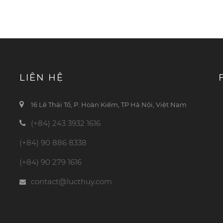
LIÊN HỆ
16 Lê Thái Tổ, P. Hoàn Kiếm, TP Hà Nội, Việt Nam
(+84) 243 3932 1616
(+84) 90 886 8338
(+84) 90 279 1616
contact@lucthuy.com