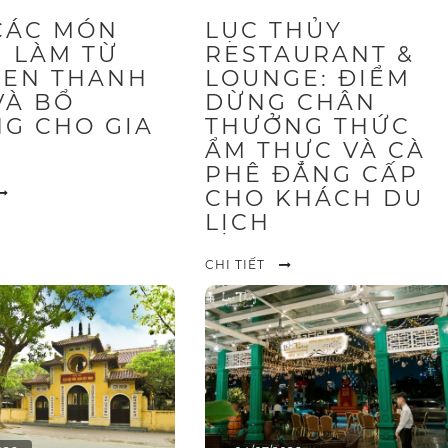
CÁC MÓN
LỤC THỦY
 LÀM TỪ
RESTAURANT &
SEN THANH
LOUNGE: ĐIỂM
VÀ BỔ
DỪNG CHÂN
G CHO GIA
THƯỞNG THỨC
ẨM THỰC VÀ CÀ
PHÊ ĐẲNG CẤP
CHO KHÁCH DU
LỊCH
CHI TIẾT