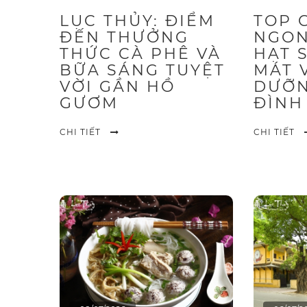
LỤC THỦY: ĐIỂM
TOP 
ĐẾN THƯỞNG
NGON
THỨC CÀ PHÊ VÀ
HẠT 
BỮA SÁNG TUYỆT
MÁT 
VỜI GẦN HỒ
DƯỠN
GƯƠM
ĐÌNH
CHI TIẾT
CHI TIẾT