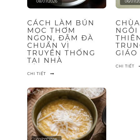
08/07/2026
06/07/2
CÁCH LÀM BÚN
CHÙA
MỌC THƠM
NGÔI
NGON, ĐẬM ĐÀ
THIÊ
CHUẨN VỊ
TRUN
TRUYỀN THỐNG
GIÁO 
TẠI NHÀ
CHI TIẾT
CHI TIẾT
02/07/2026