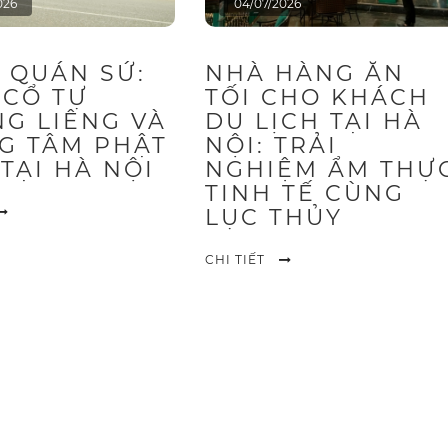
026
04/07/2026
 QUÁN SỨ:
NHÀ HÀNG ĂN
 CỔ TỰ
TỐI CHO KHÁCH
NG LIÊNG VÀ
DU LỊCH TẠI HÀ
G TÂM PHẬT
NỘI: TRẢI
TẠI HÀ NỘI
NGHIỆM ẨM THỰ
TINH TẾ CÙNG
LỤC THỦY
CHI TIẾT