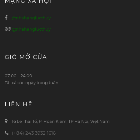
MẠNG XÃ HỘI
@nhahanglucthuy
@nhahanglucthuy
GIỜ MỞ CỬA
07:00 – 24:00
Tất cả các ngày trong tuần
LIÊN HỆ
16 Lê Thái Tổ, P. Hoàn Kiếm, TP Hà Nội, Việt Nam
(+84) 243 3932 1616