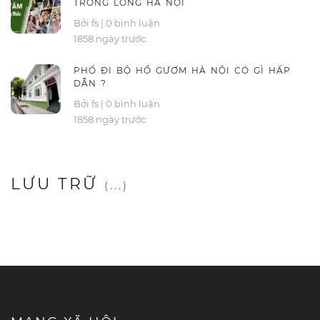
TRONG LÒNG HÀ NỘI
Bởi fs
|
0 bình luận
1858 ngày trước
PHỐ ĐI BỘ HỒ GƯƠM HÀ NỘI CÓ GÌ HẤP
DẪN ?
Bởi fs
|
0 bình luận
1858 ngày trước
LƯU TRỮ
(...)