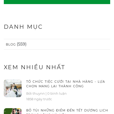
DANH MỤC
(559)
BLOG
XEM NHIỀU NHẤT
TỔ CHỨC TIỆC CƯỚI TẠI NHÀ HÀNG - LỰA
CHỌN MANG LẠI THÀNH CÔNG
Bởi thuynn
|
0 bình luận
1858 ngày trước
BỎ TÚI NHỮNG ĐIỂM ĐẾN TẾT DƯƠNG LỊCH