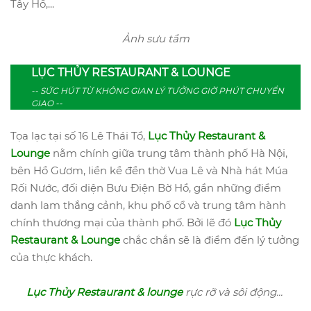
Tây Hồ,...
Ảnh sưu tầm
LỤC THỦY RESTAURANT & LOUNGE
-- SỨC HÚT TỪ KHÔNG GIAN LÝ TƯỞNG GIỜ PHÚT CHUYỂN
GIAO --
Tọa lạc tại số 16 Lê Thái Tổ,
Lục Thủy Restaurant &
Lounge
nằm chính giữa trung tâm thành phố Hà Nội,
bên Hồ Gươm, liền kề đền thờ Vua Lê và Nhà hát Múa
Rối Nước, đối diện Bưu Điện Bờ Hồ, gần những điểm
danh lam thắng cảnh, khu phố cổ và trung tâm hành
chính thương mại của thành phố. Bởi lẽ đó
Lục Thủy
Restaurant & Lounge
chắc chắn sẽ là điểm đến lý tưởng
của thực khách.
Lục Thủy Restaurant & lounge
rực rỡ và sôi động...