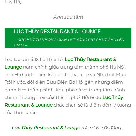
Tây Hồ,...
Ảnh sưu tầm
LỤC THỦY RESTAURANT & LOUNGE
-- SỨC HÚT TỪ KHÔNG GIAN LÝ TƯỞNG GIỜ PHÚT CHUYỂN
GIAO --
Tọa lạc tại số 16 Lê Thái Tổ,
Lục Thủy Restaurant &
Lounge
nằm chính giữa trung tâm thành phố Hà Nội,
bên Hồ Gươm, liền kề đền thờ Vua Lê và Nhà hát Múa
Rối Nước, đối diện Bưu Điện Bờ Hồ, gần những điểm
danh lam thắng cảnh, khu phố cổ và trung tâm hành
chính thương mại của thành phố. Bởi lẽ đó
Lục Thủy
Restaurant & Lounge
chắc chắn sẽ là điểm đến lý tưởng
của thực khách.
Lục Thủy Restaurant & lounge
rực rỡ và sôi động...