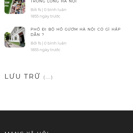
TRONG LÒNG HÀ NỘI
Bởi fs
|
0 bình luận
1855 ngày trước
PHỐ ĐI BỘ HỒ GƯƠM HÀ NỘI CÓ GÌ HẤP
DẪN ?
Bởi fs
|
0 bình luận
1855 ngày trước
LƯU TRỮ
(...)