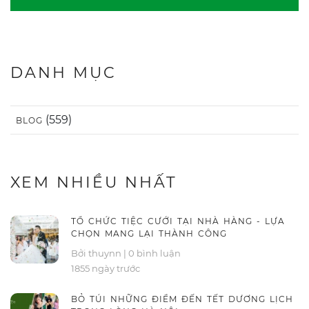
DANH MỤC
(559)
BLOG
XEM NHIỀU NHẤT
TỔ CHỨC TIỆC CƯỚI TẠI NHÀ HÀNG - LỰA
CHỌN MANG LẠI THÀNH CÔNG
Bởi thuynn
|
0 bình luận
1855 ngày trước
BỎ TÚI NHỮNG ĐIỂM ĐẾN TẾT DƯƠNG LỊCH