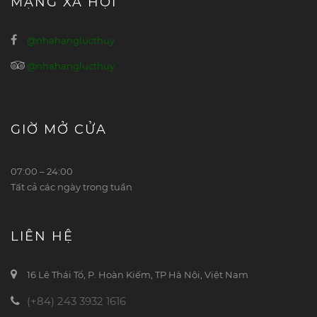
MẠNG XÃ HỘI
@nhahanglucthuy
@nhahanglucthuy
GIỜ MỞ CỬA
07:00 – 24:00
Tất cả các ngày trong tuần
LIÊN HỆ
16 Lê Thái Tổ, P. Hoàn Kiếm, TP Hà Nội, Việt Nam
(+84) 243 3932 1616